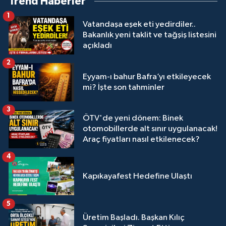
Trend Haberler
1
Vatandaşa eşek eti yedirdiler..
Bakanlık yeni taklit ve tağşiş listesini
açıkladı
2
Eyyam-ı bahur Bafra’yı etkileyecek
mi? İşte son tahminler
3
ÖTV'de yeni dönem: Binek
otomobillerde alt sınır uygulanacak!
Araç fiyatları nasıl etkilenecek?
4
Kapıkayafest Hedefine Ulaştı
5
Üretim Başladı. Başkan Kılıç