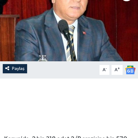
Paylaş
-
+
A
A