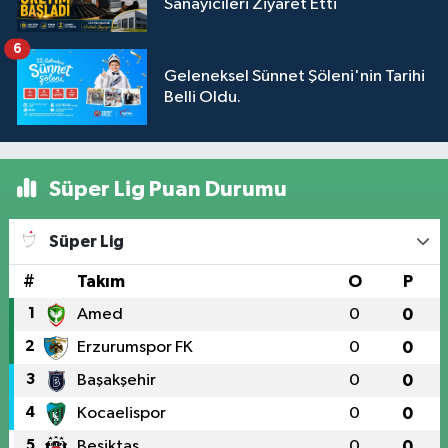
Sanayicileri Ziyaret Etti
6
Geleneksel Sünnet Şöleni'nin Tarihi
Belli Oldu.
Süper Lig Puan Durumu
Süper Lig
#
Takım
O
P
1
Amed
0
0
2
Erzurumspor FK
0
0
3
Başakşehir
0
0
4
Kocaelispor
0
0
5
Beşiktaş
0
0