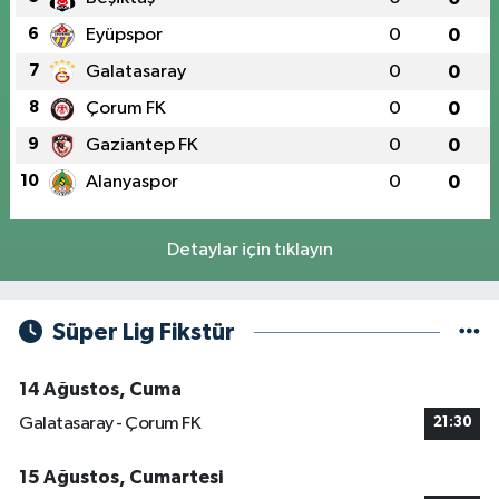
6
Eyüpspor
0
0
7
Galatasaray
0
0
8
Çorum FK
0
0
9
Gaziantep FK
0
0
10
Alanyaspor
0
0
Detaylar için tıklayın
Süper Lig Fikstür
14 Ağustos, Cuma
Galatasaray - Çorum FK
21:30
15 Ağustos, Cumartesi