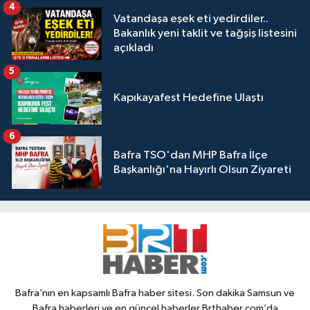
4
Vatandaşa eşek eti yedirdiler..
Bakanlık yeni taklit ve tağşiş listesini
açıkladı
5
Kapıkayafest Hedefine Ulaştı
6
Bafra TSO'dan MHP Bafra İlçe
Başkanlığı'na Hayırlı Olsun Ziyareti
Bafra’nın en kapsamlı Bafra haber sitesi. Son dakika Samsun ve
Bafra haberleri ve en güncel haberler Brthaber.com’da