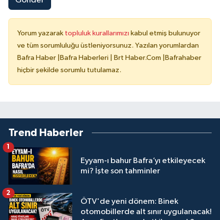
Gönder
Yorum yazarak
topluluk kurallarımızı
kabul etmiş bulunuyor
ve tüm sorumluluğu üstleniyorsunuz. Yazılan yorumlardan
Bafra Haber |Bafra Haberleri | Brt Haber.Com |Bafrahaber
hiçbir şekilde sorumlu tutulamaz.
Trend Haberler
1
Eyyam-ı bahur Bafra’yı etkileyecek
mi? İşte son tahminler
2
ÖTV'de yeni dönem: Binek
otomobillerde alt sınır uygulanacak!