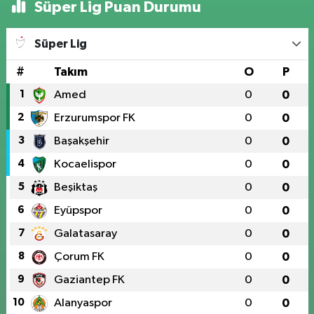
Süper Lig Puan Durumu
Süper Lig
#
Takım
O
P
1
Amed
0
0
2
Erzurumspor FK
0
0
3
Başakşehir
0
0
4
Kocaelispor
0
0
5
Beşiktaş
0
0
6
Eyüpspor
0
0
7
Galatasaray
0
0
8
Çorum FK
0
0
9
Gaziantep FK
0
0
10
Alanyaspor
0
0