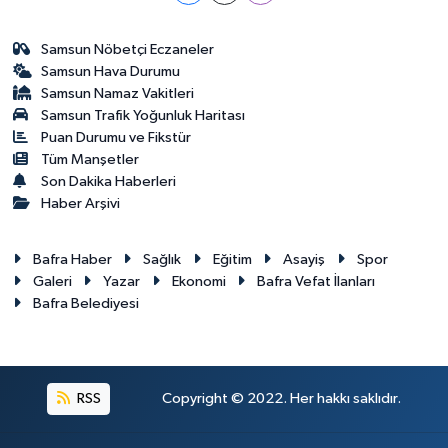
Samsun Nöbetçi Eczaneler
Samsun Hava Durumu
Samsun Namaz Vakitleri
Samsun Trafik Yoğunluk Haritası
Puan Durumu ve Fikstür
Tüm Manşetler
Son Dakika Haberleri
Haber Arşivi
Bafra Haber
Sağlık
Eğitim
Asayiş
Spor
Galeri
Yazar
Ekonomi
Bafra Vefat İlanları
Bafra Belediyesi
RSS
Copyright © 2022. Her hakkı saklıdır.