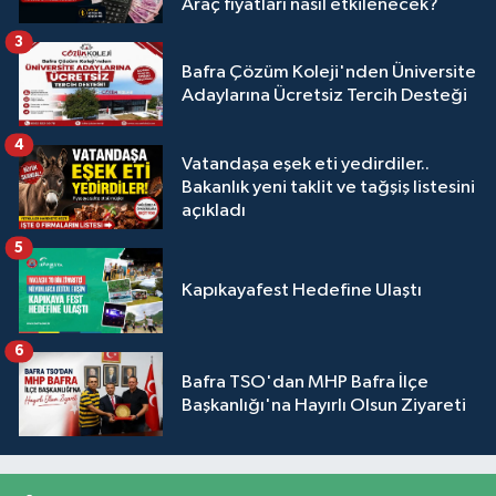
Araç fiyatları nasıl etkilenecek?
3
Bafra Çözüm Koleji'nden Üniversite
Adaylarına Ücretsiz Tercih Desteği
4
Vatandaşa eşek eti yedirdiler..
Bakanlık yeni taklit ve tağşiş listesini
açıkladı
5
Kapıkayafest Hedefine Ulaştı
6
Bafra TSO'dan MHP Bafra İlçe
Başkanlığı'na Hayırlı Olsun Ziyareti