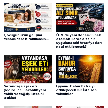
Çocuğunuzun gelişimi
ÖTV'de yeni dönem: Binek
tesadüflere bırakılmasın…
otomobillerde alt sınır
uygulanacak! Araç fiyatları
nasıl etkilenecek?
Vatandaşa eşek eti
Eyyam-ı bahur Bafra’yı
yedirdiler.. Bakanlık yeni
etkileyecek mi? İşte son
taklit ve tağşiş listesini
tahminler
açıkladı