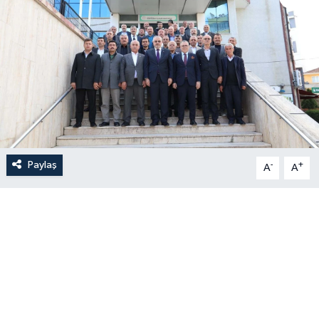
Paylaş
-
+
A
A