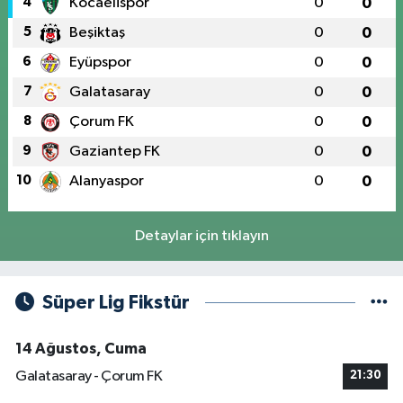
4
Kocaelispor
0
0
5
Beşiktaş
0
0
6
Eyüpspor
0
0
7
Galatasaray
0
0
8
Çorum FK
0
0
9
Gaziantep FK
0
0
10
Alanyaspor
0
0
Detaylar için tıklayın
Süper Lig Fikstür
14 Ağustos, Cuma
Galatasaray - Çorum FK
21:30