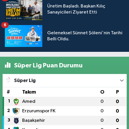
Üretim Başladı. Başkan Kılıç
Sanayicileri Ziyaret Etti
6
Geleneksel Sünnet Şöleni'nin Tarihi
Belli Oldu.
Süper Lig Puan Durumu
Süper Lig
#
Takım
O
P
1
Amed
0
0
2
Erzurumspor FK
0
0
3
Başakşehir
0
0