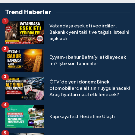
Trend Haberler
1
Vatandaşa eşek eti yedirdiler..
Bakanlık yeni taklit ve tağşiş listesini
açıkladı
2
Eyyam-ı bahur Bafra’yı etkileyecek
mi? İşte son tahminler
3
ÖTV'de yeni dönem: Binek
otomobillerde alt sınır uygulanacak!
Araç fiyatları nasıl etkilenecek?
4
Kapıkayafest Hedefine Ulaştı
5