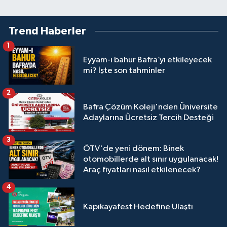
Trend Haberler
1
Eyyam-ı bahur Bafra’yı etkileyecek
mi? İşte son tahminler
2
Bafra Çözüm Koleji'nden Üniversite
Adaylarına Ücretsiz Tercih Desteği
3
ÖTV'de yeni dönem: Binek
otomobillerde alt sınır uygulanacak!
Araç fiyatları nasıl etkilenecek?
4
Kapıkayafest Hedefine Ulaştı