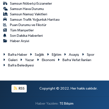
Samsun Nöbetçi Eczaneler
Samsun Hava Durumu
Samsun Namaz Vakitleri
Samsun Trafik Yoğunluk Haritası
Puan Durumu ve Fikstür
Tüm Manşetler
Son Dakika Haberleri
Haber Arşivi
Bafra Haber
Sağlık
Eğitim
Asayiş
Spor
Galeri
Yazar
Ekonomi
Bafra Vefat İlanları
Bafra Belediyesi
RSS
Copyright © 2022. Her hakkı saklıdır.
Haber Yazılımı:
TE Bilişim