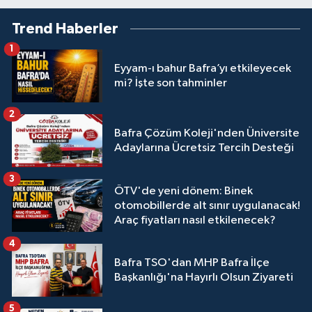
Trend Haberler
1
Eyyam-ı bahur Bafra’yı etkileyecek
mi? İşte son tahminler
2
Bafra Çözüm Koleji'nden Üniversite
Adaylarına Ücretsiz Tercih Desteği
3
ÖTV'de yeni dönem: Binek
otomobillerde alt sınır uygulanacak!
Araç fiyatları nasıl etkilenecek?
4
Bafra TSO'dan MHP Bafra İlçe
Başkanlığı'na Hayırlı Olsun Ziyareti
5