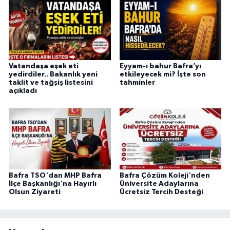
Vatandaşa eşek eti
Eyyam-ı bahur Bafra’yı
yedirdiler.. Bakanlık yeni
etkileyecek mi? İşte son
taklit ve tağşiş listesini
tahminler
açıkladı
Bafra TSO'dan MHP Bafra
Bafra Çözüm Koleji'nden
İlçe Başkanlığı'na Hayırlı
Üniversite Adaylarına
Olsun Ziyareti
Ücretsiz Tercih Desteği