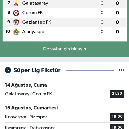
7
Galatasaray
0
0
8
Çorum FK
0
0
9
Gaziantep FK
0
0
10
Alanyaspor
0
0
Detaylar için tıklayın
Süper Lig Fikstür
14 Ağustos, Cuma
Galatasaray - Çorum FK
21:30
15 Ağustos, Cumartesi
Konyaspor - Rizespor
19:00
Kasımpaşa - Trabzonspor
19:00