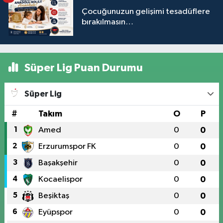
Çocuğunuzun gelişimi tesadüflere
bırakılmasın…
Süper Lig Puan Durumu
Süper Lig
#
Takım
O
P
1
Amed
0
0
2
Erzurumspor FK
0
0
3
Başakşehir
0
0
4
Kocaelispor
0
0
5
Beşiktaş
0
0
6
Eyüpspor
0
0