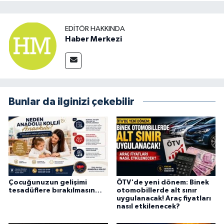
EDITÖR HAKKINDA
Haber Merkezi
Bunlar da ilginizi çekebilir
Çocuğunuzun gelişimi
ÖTV'de yeni dönem: Binek
tesadüflere bırakılmasın…
otomobillerde alt sınır
uygulanacak! Araç fiyatları
nasıl etkilenecek?