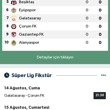
5
Beşiktaş
0
0
6
Eyüpspor
0
0
7
Galatasaray
0
0
8
Çorum FK
0
0
9
Gaziantep FK
0
0
10
Alanyaspor
0
0
Detaylar için tıklayın
Süper Lig Fikstür
14 Ağustos, Cuma
Galatasaray - Çorum FK
21:30
15 Ağustos, Cumartesi