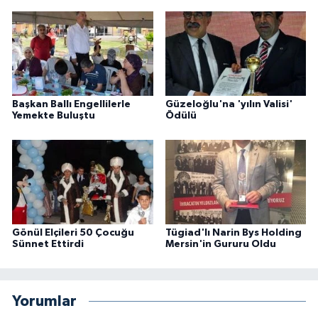
Başkan Ballı Engellilerle
Güzeloğlu'na 'yılın Valisi'
Yemekte Buluştu
Ödülü
Gönül Elçileri 50 Çocuğu
Tügiad'lı Narin Bys Holding
Sünnet Ettirdi
Mersin'in Gururu Oldu
Yorumlar