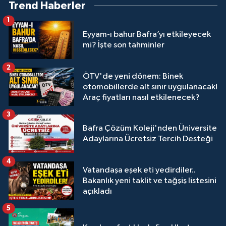
Trend Haberler
1
Eyyam-ı bahur Bafra’yı etkileyecek
mi? İşte son tahminler
2
ÖTV'de yeni dönem: Binek
otomobillerde alt sınır uygulanacak!
Araç fiyatları nasıl etkilenecek?
3
Bafra Çözüm Koleji'nden Üniversite
Adaylarına Ücretsiz Tercih Desteği
4
Vatandaşa eşek eti yedirdiler..
Bakanlık yeni taklit ve tağşiş listesini
açıkladı
5