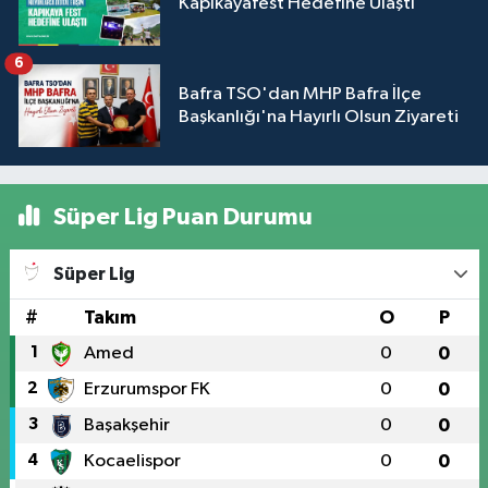
Kapıkayafest Hedefine Ulaştı
6
Bafra TSO'dan MHP Bafra İlçe
Başkanlığı'na Hayırlı Olsun Ziyareti
Süper Lig Puan Durumu
Süper Lig
#
Takım
O
P
1
Amed
0
0
2
Erzurumspor FK
0
0
3
Başakşehir
0
0
4
Kocaelispor
0
0