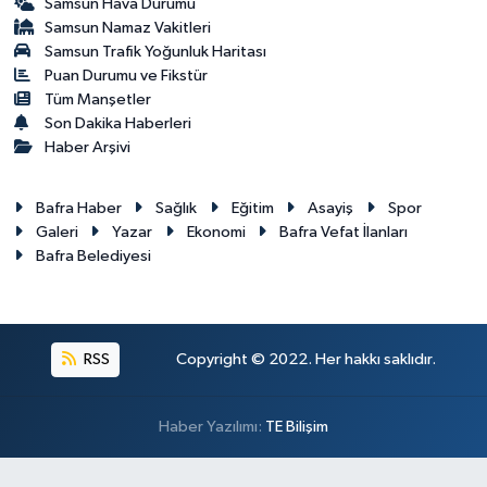
Samsun Hava Durumu
Samsun Namaz Vakitleri
Samsun Trafik Yoğunluk Haritası
Puan Durumu ve Fikstür
Tüm Manşetler
Son Dakika Haberleri
Haber Arşivi
Bafra Haber
Sağlık
Eğitim
Asayiş
Spor
Galeri
Yazar
Ekonomi
Bafra Vefat İlanları
Bafra Belediyesi
RSS
Copyright © 2022. Her hakkı saklıdır.
Haber Yazılımı:
TE Bilişim