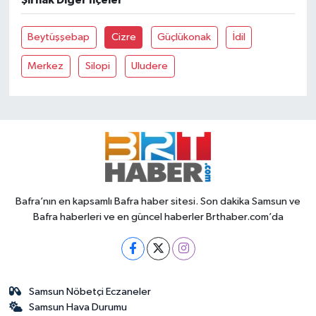
Şırnak Diğer İlçeler
Beytüşşebap
Cizre
Güçlükonak
İdil
Merkez
Silopi
Uludere
Bafra’nın en kapsamlı Bafra haber sitesi. Son dakika Samsun ve
Bafra haberleri ve en güncel haberler Brthaber.com’da
Samsun Nöbetçi Eczaneler
Samsun Hava Durumu