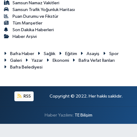
Samsun Namaz Vakitleri
Samsun Trafik Yoğunluk Haritası
Puan Durumu ve Fikstür
Tüm Manşetler
Son Dakika Haberleri
Haber Arşivi
Bafra Haber
Sağlık
Eğitim
Asayiş
Spor
Galeri
Yazar
Ekonomi
Bafra Vefat İlanları
Bafra Belediyesi
RSS
Copyright © 2022. Her hakkı saklıdır.
Haber Yazılımı:
TE Bilişim