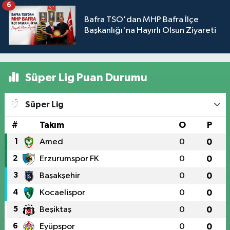
6
Bafra TSO'dan MHP Bafra İlçe
Başkanlığı'na Hayırlı Olsun Ziyareti
Süper Lig Puan Durumu
Süper Lig
#
Takım
O
P
1
Amed
0
0
2
Erzurumspor FK
0
0
3
Başakşehir
0
0
4
Kocaelispor
0
0
5
Beşiktaş
0
0
6
Eyüpspor
0
0