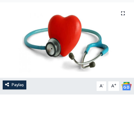
Paylaş
-
+
A
A