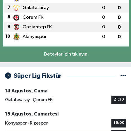
7
Galatasaray
0
0
8
Çorum FK
0
0
9
Gaziantep FK
0
0
10
Alanyaspor
0
0
Detaylar için tıklayın
Süper Lig Fikstür
14 Ağustos, Cuma
Galatasaray - Çorum FK
21:30
15 Ağustos, Cumartesi
Konyaspor - Rizespor
19:00