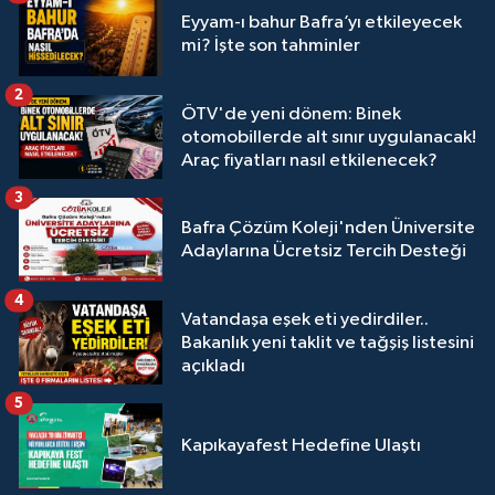
Eyyam-ı bahur Bafra’yı etkileyecek
mi? İşte son tahminler
2
ÖTV'de yeni dönem: Binek
otomobillerde alt sınır uygulanacak!
Araç fiyatları nasıl etkilenecek?
3
Bafra Çözüm Koleji'nden Üniversite
Adaylarına Ücretsiz Tercih Desteği
4
Vatandaşa eşek eti yedirdiler..
Bakanlık yeni taklit ve tağşiş listesini
açıkladı
5
Kapıkayafest Hedefine Ulaştı