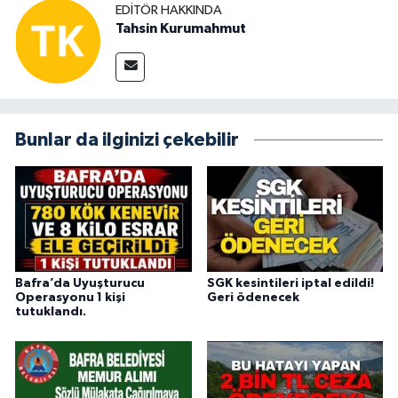
EDITÖR HAKKINDA
Tahsin Kurumahmut
Bunlar da ilginizi çekebilir
Bafra’da Uyuşturucu
SGK kesintileri iptal edildi!
Operasyonu 1 kişi
Geri ödenecek
tutuklandı.