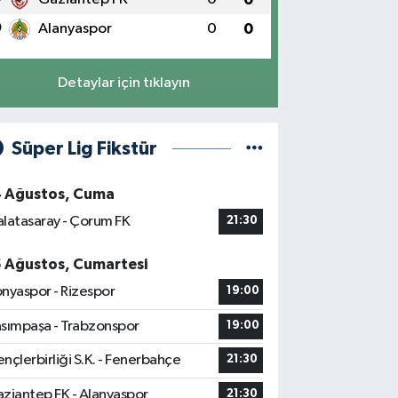
0
Alanyaspor
0
0
Detaylar için tıklayın
Süper Lig Fikstür
4 Ağustos, Cuma
latasaray - Çorum FK
21:30
5 Ağustos, Cumartesi
nyaspor - Rizespor
19:00
sımpaşa - Trabzonspor
19:00
nçlerbirliği S.K. - Fenerbahçe
21:30
ziantep FK - Alanyaspor
21:30