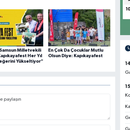
1
 Samsun Milletvekili
En Çok Da Çocuklar Mutlu
"Kapıkayafest Her Yıl
Olsun Diye: Kapıkayafest
ğerini Yükseltiyor"
1
Ga
1
Ko
Ka
Ge
Ga