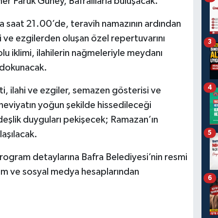
 Faruk Güney, Bafralılarla buluşacak.
saat 21.00’de, teravih namazının ardından
 ve ezgilerden oluşan özel repertuvarını
3
 iklimi, ilahilerin nağmeleriyle meydanı
 dokunacak.
4
, ilahi ve ezgiler, semazen gösterisi ve
eviyatın yoğun şekilde hissedileceği
deşlik duyguları pekişecek; Ramazan’ın
laşılacak.
5
e program detaylarına Bafra Belediyesi’nin resmi
com ve sosyal medya hesaplarından
6