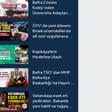
Bafra Çözüm
Koleji'nden
Üniversite Adaylarına
Ücretsiz Tercih
Desteği
ÖTV'de yeni dönem:
Binek otomobillerde
alt sınır uygulanacak!
Araç fiyatları nasıl
etkilenecek?
Kapıkayafest
Hedefine Ulaştı
Bafra TSO'dan MHP
Bafra İlçe
Başkanlığı'na Hayırlı
Olsun Ziyareti
Vatandaşa eşek eti
yedirdiler.. Bakanlık
yeni taklit ve tağşiş
listesini açıkladı