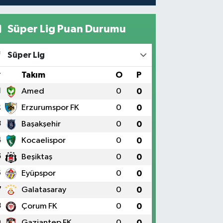
Süper Lig Puan Durumu
Süper Lig
#
Takım
O
P
1
Amed
0
0
2
Erzurumspor FK
0
0
3
Başakşehir
0
0
4
Kocaelispor
0
0
5
Beşiktaş
0
0
6
Eyüpspor
0
0
7
Galatasaray
0
0
8
Çorum FK
0
0
9
Gaziantep FK
0
0