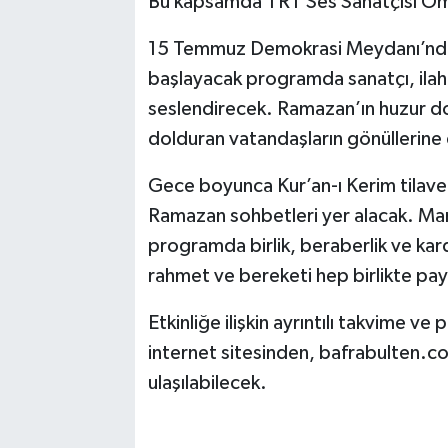
Bu kapsamda TRT Ses Sanatçısı Ömer
15 Temmuz Demokrasi Meydanı’nda 
başlayacak programda sanatçı, ilahi
seslendirecek. Ramazan’ın huzur dolu
dolduran vatandaşların gönüllerine
Gece boyunca Kur’an-ı Kerim tilaveti
Ramazan sohbetleri yer alacak. Man
programda birlik, beraberlik ve kar
rahmet ve bereketi hep birlikte pay
Etkinliğe ilişkin ayrıntılı takvime v
internet sitesinden, bafrabulten.
ulaşılabilecek.