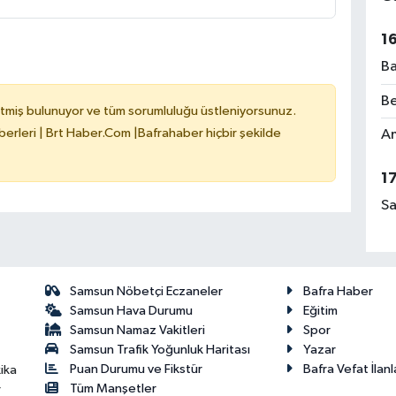
1
Ba
Be
tmiş bulunuyor ve tüm sorumluluğu üstleniyorsunuz.
erleri | Brt Haber.Com |Bafrahaber hiçbir şekilde
Am
1
Sa
Samsun Nöbetçi Eczaneler
Bafra Haber
Samsun Hava Durumu
Eğitim
Samsun Namaz Vakitleri
Spor
Samsun Trafik Yoğunluk Haritası
Yazar
Puan Durumu ve Fikstür
Bafra Vefat İlanl
ika
Tüm Manşetler
r