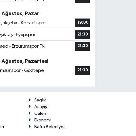
6 Ağustos, Pazar
şakşehir - Kocaelispor
19:00
şiktaş - Eyüpspor
21:30
ed - Erzurumspor FK
21:30
7 Ağustos, Pazartesi
msunspor - Göztepe
21:30
Sağlık
Asayiş
Galeri
Ekonomi
arı
Bafra Belediyesi