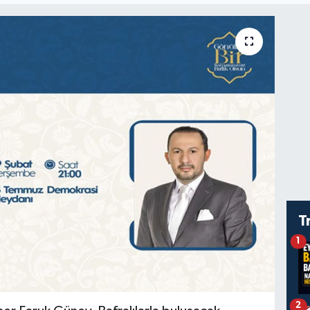
T
1
2