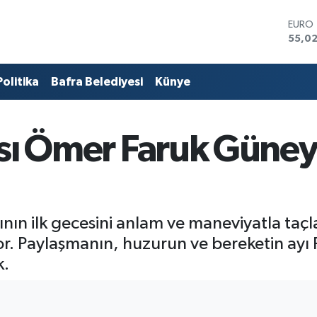
STERL
64,2
GRAM
6513.
Politika
Bafra Belediyesi
Künye
BİST1
13.76
BITCO
64.64
ısı Ömer Faruk Güney
DOLA
47,6
EURO
55,0
nın ilk gecesini anlam ve maneviyatla taç
yor. Paylaşmanın, huzurun ve bereketin ayı
k.