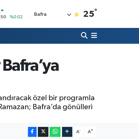
°
İN
25
Bafra
398
%0.2
 ALTIN
94
%0.32
00
8
%48
IN
3,95
%0.16
 Bafra’ya
R
006
%0.06
250
%0.02
landıracak özel bir programla
 Ramazan; Bafra’da gönülleri
-
+
A
A