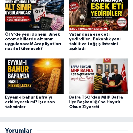
ÖTV'de yeni dönem: Binek
Vatandaşa eşek eti
otomobillerde alt sınır
yedirdiler.. Bakanlık yeni
uygulanacak! Araç fiyatları
taklit ve tağşiş listesini
nasıl etkilenecek?
açıkladı
Eyyam-ı bahur Bafra’yı
Bafra TSO'dan MHP Bafra
etkileyecek mi? İşte son
İlçe Başkanlığı'na Hayırlı
tahminler
Olsun Ziyareti
Yorumlar