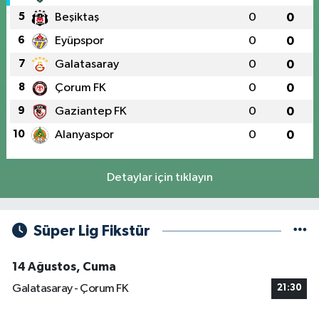
5
Beşiktaş
0
0
6
Eyüpspor
0
0
7
Galatasaray
0
0
8
Çorum FK
0
0
9
Gaziantep FK
0
0
10
Alanyaspor
0
0
Detaylar için tıklayın
Süper Lig Fikstür
14 Ağustos, Cuma
Galatasaray - Çorum FK
21:30