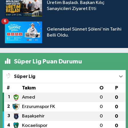
Üretim Başladı. Başkan Kılıç
Sanayicileri Ziyaret Etti
6
Geleneksel Sünnet Şöleni'nin Tarihi
Belli Oldu.
Süper Lig Puan Durumu
Süper Lig
#
Takım
O
P
1
Amed
0
0
2
Erzurumspor FK
0
0
3
Başakşehir
0
0
4
Kocaelispor
0
0