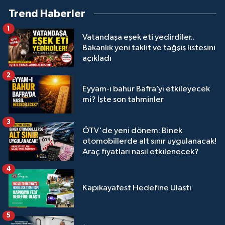
Trend Haberler
1
Vatandaşa eşek eti yedirdiler..
Bakanlık yeni taklit ve tağşiş listesini
açıkladı
2
Eyyam-ı bahur Bafra’yı etkileyecek
mi? İşte son tahminler
3
ÖTV'de yeni dönem: Binek
otomobillerde alt sınır uygulanacak!
Araç fiyatları nasıl etkilenecek?
4
Kapıkayafest Hedefine Ulaştı
5