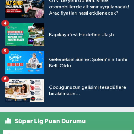
ÖTV'de yeni dönem: Binek
otomobillerde alt sınır uygulanacak!
Araç fiyatları nasıl etkilenecek?
4
Kapıkayafest Hedefine Ulaştı
5
Geleneksel Sünnet Şöleni'nin Tarihi
Belli Oldu.
6
Çocuğunuzun gelişimi tesadüflere
bırakılmasın…
Süper Lig Puan Durumu