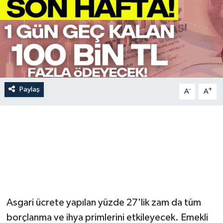
Paylaş
-
+
A
A
Asgari ücrete yapılan yüzde 27'lik zam da tüm
borçlanma ve ihya primlerini etkileyecek. Emekli