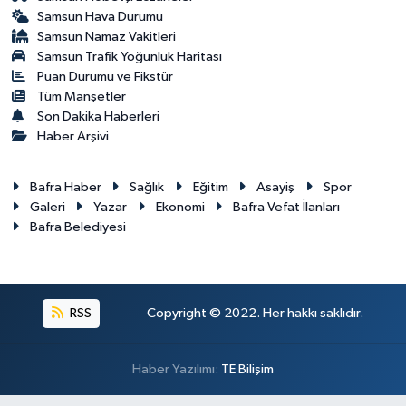
Samsun Hava Durumu
Samsun Namaz Vakitleri
Samsun Trafik Yoğunluk Haritası
Puan Durumu ve Fikstür
Tüm Manşetler
Son Dakika Haberleri
Haber Arşivi
Bafra Haber
Sağlık
Eğitim
Asayiş
Spor
Galeri
Yazar
Ekonomi
Bafra Vefat İlanları
Bafra Belediyesi
RSS
Copyright © 2022. Her hakkı saklıdır.
Haber Yazılımı:
TE Bilişim