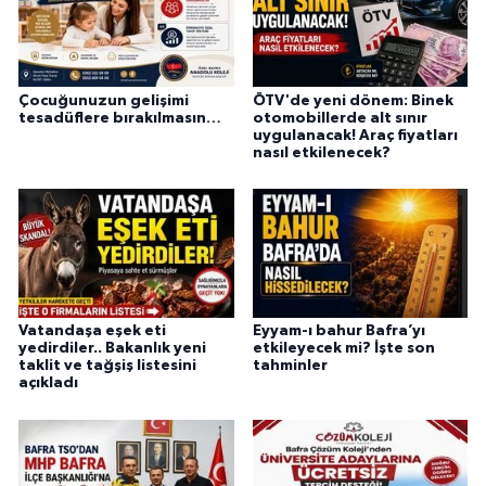
Çocuğunuzun gelişimi
ÖTV'de yeni dönem: Binek
tesadüflere bırakılmasın…
otomobillerde alt sınır
uygulanacak! Araç fiyatları
nasıl etkilenecek?
Vatandaşa eşek eti
Eyyam-ı bahur Bafra’yı
yedirdiler.. Bakanlık yeni
etkileyecek mi? İşte son
taklit ve tağşiş listesini
tahminler
açıkladı