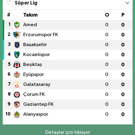
Süper Lig
#
Takım
O
P
1
Amed
0
0
2
Erzurumspor FK
0
0
3
Başakşehir
0
0
4
Kocaelispor
0
0
5
Beşiktaş
0
0
6
Eyüpspor
0
0
7
Galatasaray
0
0
8
Çorum FK
0
0
9
Gaziantep FK
0
0
10
Alanyaspor
0
0
Detaylar için tıklayın