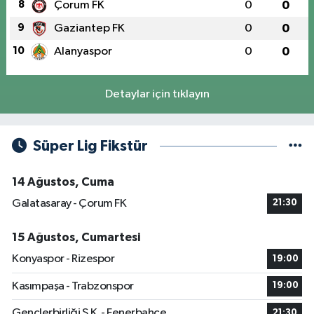
8
Çorum FK
0
0
9
Gaziantep FK
0
0
10
Alanyaspor
0
0
Detaylar için tıklayın
Süper Lig Fikstür
14 Ağustos, Cuma
Galatasaray - Çorum FK
21:30
15 Ağustos, Cumartesi
Konyaspor - Rizespor
19:00
Kasımpaşa - Trabzonspor
19:00
Gençlerbirliği S.K. - Fenerbahçe
21:30