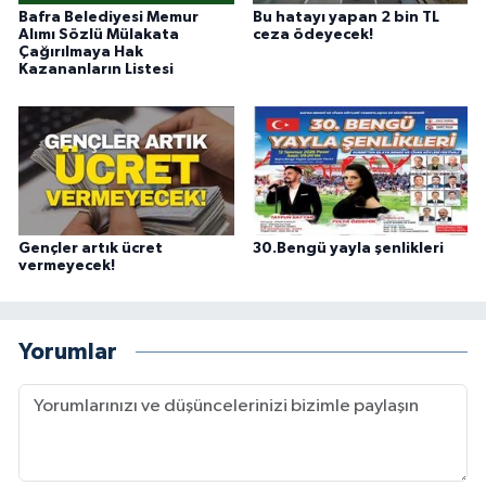
Bafra Belediyesi Memur
Bu hatayı yapan 2 bin TL
Alımı Sözlü Mülakata
ceza ödeyecek!
Çağırılmaya Hak
Kazananların Listesi
Gençler artık ücret
30.Bengü yayla şenlikleri
vermeyecek!
Yorumlar