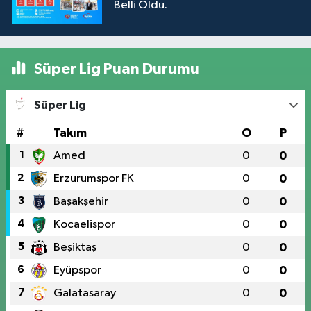
Belli Oldu.
Süper Lig Puan Durumu
Süper Lig
#
Takım
O
P
1
Amed
0
0
2
Erzurumspor FK
0
0
3
Başakşehir
0
0
4
Kocaelispor
0
0
5
Beşiktaş
0
0
6
Eyüpspor
0
0
7
Galatasaray
0
0