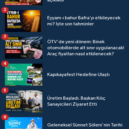
açıkladı
2
Eyyam-ı bahur Bafra’yı etkileyecek
mi? İşte son tahminler
3
ÖTV'de yeni dönem: Binek
otomobillerde alt sınır uygulanacak!
Araç fiyatları nasıl etkilenecek?
4
Kapıkayafest Hedefine Ulaştı
5
Üretim Başladı. Başkan Kılıç
Sanayicileri Ziyaret Etti
6
Geleneksel Sünnet Şöleni'nin Tarihi