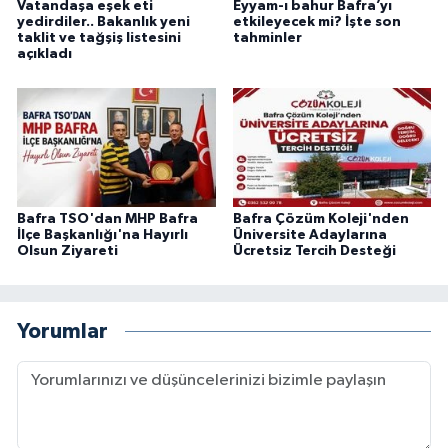
Vatandaşa eşek eti
Eyyam-ı bahur Bafra’yı
yedirdiler.. Bakanlık yeni
etkileyecek mi? İşte son
taklit ve tağşiş listesini
tahminler
açıkladı
Bafra TSO'dan MHP Bafra
Bafra Çözüm Koleji'nden
İlçe Başkanlığı'na Hayırlı
Üniversite Adaylarına
Olsun Ziyareti
Ücretsiz Tercih Desteği
Yorumlar