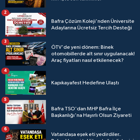
2
Bafra Çözüm Koleji'nden Üniversite
Adaylarına Ücretsiz Tercih Desteği
3
ÖTV'de yeni dönem: Binek
otomobillerde alt sınır uygulanacak!
Araç fiyatları nasıl etkilenecek?
4
Kapıkayafest Hedefine Ulaştı
5
Bafra TSO'dan MHP Bafra İlçe
Başkanlığı'na Hayırlı Olsun Ziyareti
6
Vatandaşa eşek eti yedirdiler..