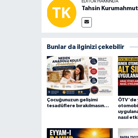
EDITÖR HAKKINDA
Tahsin Kurumahmut
Bunlar da ilginizi çekebilir
Çocuğunuzun gelişimi
ÖTV'de 
tesadüflere bırakılmasın…
otomobil
uygulana
nasıl et