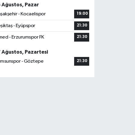
6 Ağustos, Pazar
şakşehir - Kocaelispor
19:00
şiktaş - Eyüpspor
21:30
ed - Erzurumspor FK
21:30
7 Ağustos, Pazartesi
msunspor - Göztepe
21:30