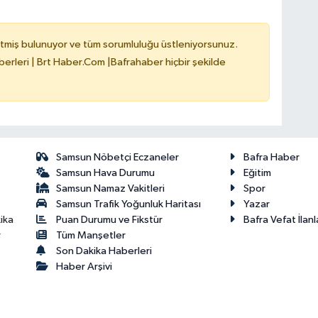
tmiş bulunuyor ve tüm sorumluluğu üstleniyorsunuz.
erleri | Brt Haber.Com |Bafrahaber hiçbir şekilde
Samsun Nöbetçi Eczaneler
Bafra Haber
Samsun Hava Durumu
Eğitim
Samsun Namaz Vakitleri
Spor
Samsun Trafik Yoğunluk Haritası
Yazar
Puan Durumu ve Fikstür
Bafra Vefat İlanl
ika
Tüm Manşetler
r
Son Dakika Haberleri
Haber Arşivi