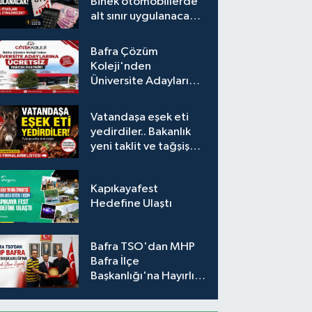
Binek otomobillerde
alt sınır uygulanacak!
Araç fiyatları nasıl
etkilenecek?
Bafra Çözüm
Koleji'nden
Üniversite Adaylarına
Ücretsiz Tercih
Desteği
Vatandaşa eşek eti
yedirdiler.. Bakanlık
yeni taklit ve tağşiş
listesini açıkladı
Kapıkayafest
Hedefine Ulaştı
Bafra TSO'dan MHP
Bafra İlçe
Başkanlığı'na Hayırlı
Olsun Ziyareti