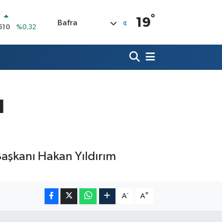
°
LİN
19
Bafra
811
%0.38
 ALTIN
.55
%0.03
100
79
%-14
OIN
60,21
%0.87
ı
AR
436
%0.18
O
510
%0.32
 Başkanı Hakan Yıldırım
-
+
A
A