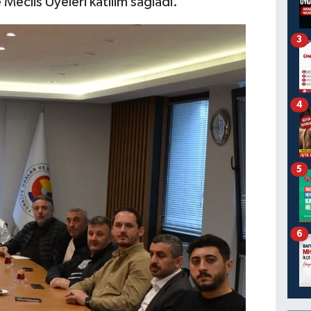
Meclis Üyeleri katılım sağladı.
3
4
5
6