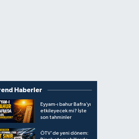
rend Haberler
Eyyam-ı bahur Bafra’yı
etkileyecek mi? İşte
son tahminler
ÖTV'de yeni dönem: