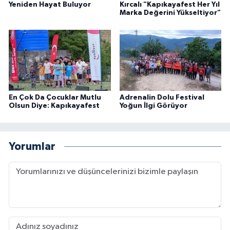
Yeniden Hayat Buluyor
Kırcalı "Kapıkayafest Her Yıl
Marka Değerini Yükseltiyor"
En Çok Da Çocuklar Mutlu
Adrenalin Dolu Festival
Olsun Diye: Kapıkayafest
Yoğun İlgi Görüyor
Yorumlar