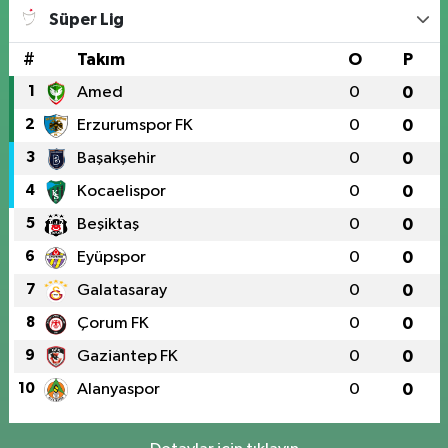
Süper Lig
#
Takım
O
P
1
Amed
0
0
2
Erzurumspor FK
0
0
3
Başakşehir
0
0
4
Kocaelispor
0
0
5
Beşiktaş
0
0
6
Eyüpspor
0
0
7
Galatasaray
0
0
8
Çorum FK
0
0
9
Gaziantep FK
0
0
10
Alanyaspor
0
0