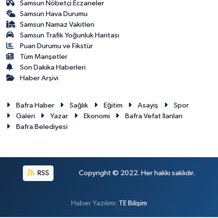
Samsun Nöbetçi Eczaneler
Samsun Hava Durumu
Samsun Namaz Vakitleri
Samsun Trafik Yoğunluk Haritası
Puan Durumu ve Fikstür
Tüm Manşetler
Son Dakika Haberleri
Haber Arşivi
Bafra Haber
Sağlık
Eğitim
Asayiş
Spor
Galeri
Yazar
Ekonomi
Bafra Vefat İlanları
Bafra Belediyesi
RSS
Copyright © 2022. Her hakkı saklıdır.
Haber Yazılımı:
TE Bilişim