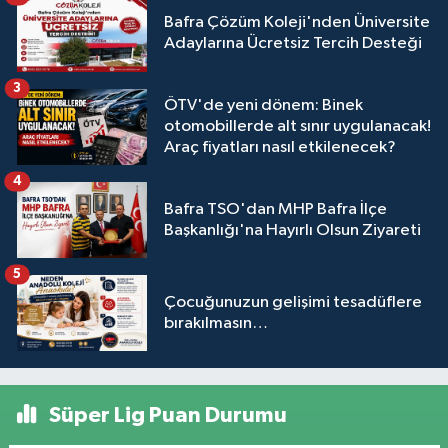
Bafra Çözüm Koleji'nden Üniversite
Adaylarına Ücretsiz Tercih Desteği
3
ÖTV'de yeni dönem: Binek
otomobillerde alt sınır uygulanacak!
Araç fiyatları nasıl etkilenecek?
4
Bafra TSO'dan MHP Bafra İlçe
Başkanlığı'na Hayırlı Olsun Ziyareti
5
Çocuğunuzun gelişimi tesadüflere
bırakılmasın…
Süper Lig Puan Durumu