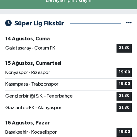
Detaylar için tıklayın
Süper Lig Fikstür
14 Ağustos, Cuma
Galatasaray - Çorum FK
21:30
15 Ağustos, Cumartesi
Konyaspor - Rizespor
19:00
Kasımpaşa - Trabzonspor
19:00
Gençlerbirliği S.K. - Fenerbahçe
21:30
Gaziantep FK - Alanyaspor
21:30
16 Ağustos, Pazar
Başakşehir - Kocaelispor
19:00