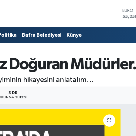
STERL
64,48
GRAM 
6660.
Politika
Bafra Belediyesi
Künye
BİST1
13.77
BITCO
64.84
uz Doğuran Müdürle
DOLA
47,74
EURO
55,25
minin hikayesini anlatalım…
3 DK
OKUNMA SÜRESI