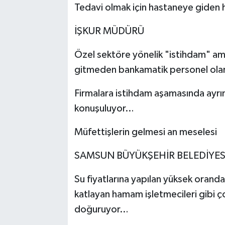
Tedavi olmak için hastaneye giden 
İŞKUR MÜDÜRÜ
Özel sektöre yönelik "istihdam" amaç
gitmeden bankamatik personel olara
Firmalara istihdam aşamasında ayrımc
konuşuluyor…
Müfettişlerin gelmesi an meselesi
SAMSUN BÜYÜKŞEHİR BELEDİYESİ
Su fiyatlarına yapılan yüksek orand
katlayan hamam işletmecileri gibi 
doğuruyor…