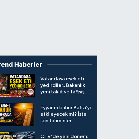
rend Haberler
Vatandaşa eşek eti
yedirdiler.. Bakanlık
yeni taklit ve tağşiş
listesini açıkladı
Eyyam-ı bahur Bafra’yı
etkileyecek mi? İşte
son tahminler
ÖTV'de yeni dönem: