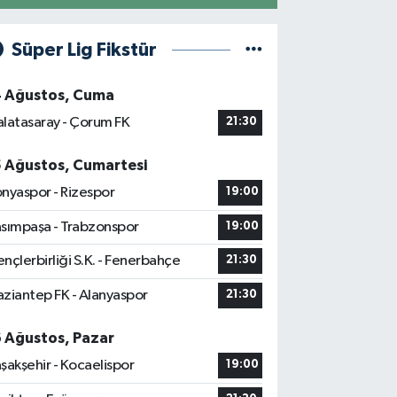
Süper Lig Fikstür
4 Ağustos, Cuma
latasaray - Çorum FK
21:30
5 Ağustos, Cumartesi
nyaspor - Rizespor
19:00
sımpaşa - Trabzonspor
19:00
nçlerbirliği S.K. - Fenerbahçe
21:30
ziantep FK - Alanyaspor
21:30
6 Ağustos, Pazar
şakşehir - Kocaelispor
19:00