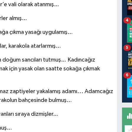
r’e vali olarak atanmış…
rler almış…
4
okağa çıkma yasağı uygulamış…
lar, karakola atarlarmış…
5
nın doğum sancıları tutmuş… Kadıncağız
ak için yasak olan saatte sokağa çıkmak
6
tmaz zaptiyeler yakalamış adamı... Adamcağız
karakolun bahçesinde bulmuş…
nları sıraya dizmişler…
rmuş…