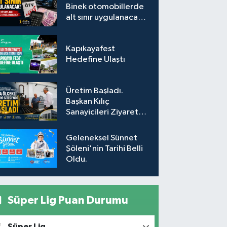
Binek otomobillerde
alt sınır uygulanacak!
Araç fiyatları nasıl
etkilenecek?
Kapıkayafest
Hedefine Ulaştı
Üretim Başladı.
Başkan Kılıç
Sanayicileri Ziyaret
Etti
Geleneksel Sünnet
Şöleni'nin Tarihi Belli
Oldu.
Süper Lig Puan Durumu
Süper Lig