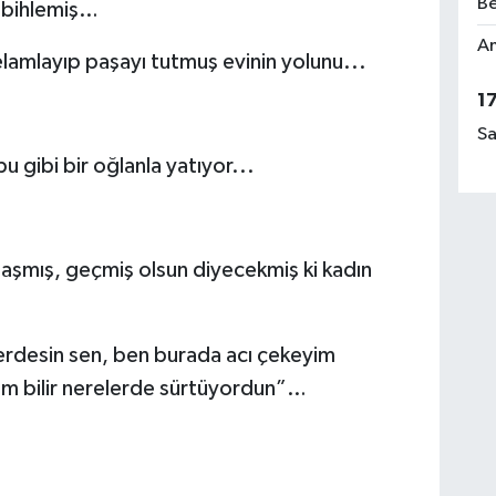
Be
mbihlemiş…
Am
lamlayıp paşayı tutmuş evinin yolunu...
1
Sa
pu gibi bir oğlanla yatıyor...
laşmış, geçmiş olsun diyecekmiş ki kadın
erdesin sen, ben burada acı çekeyim
m bilir nerelerde sürtüyordun”…