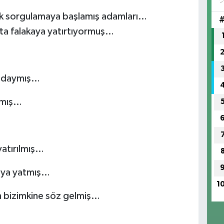
 tek sorgulamaya başlamış adamları…
ta falakaya yatırtıyormuş…
radaymış…
almış…
yatırılmış…
kaya yatmış…
1
 bizimkine söz gelmiş…