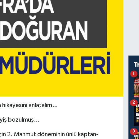
T
1
2
hikayesini anlatalım…
sayiş bozulmuş…
3
çin 2. Mahmut döneminin ünlü kaptan-ı