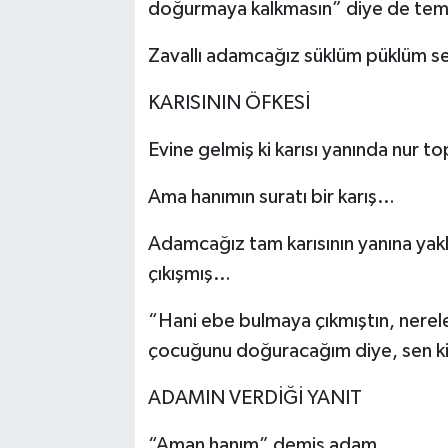
doğurmaya kalkmasın” diye de te
Zavallı adamcağız süklüm püklüm se
KARISININ ÖFKESİ
Evine gelmiş ki karısı yanında nur to
Ama hanımın suratı bir karış…
Adamcağız tam karısının yanına yak
çıkışmış…
“Hani ebe bulmaya çıkmıştın, nerel
çocuğunu doğuracağım diye, sen ki
ADAMIN VERDİĞİ YANIT
“Aman hanım” demiş adam…