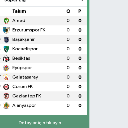
#
Takım
O
P
1
Amed
0
0
2
Erzurumspor FK
0
0
3
Başakşehir
0
0
4
Kocaelispor
0
0
5
Beşiktaş
0
0
6
Eyüpspor
0
0
7
Galatasaray
0
0
8
Çorum FK
0
0
9
Gaziantep FK
0
0
0
Alanyaspor
0
0
Detaylar için tıklayın