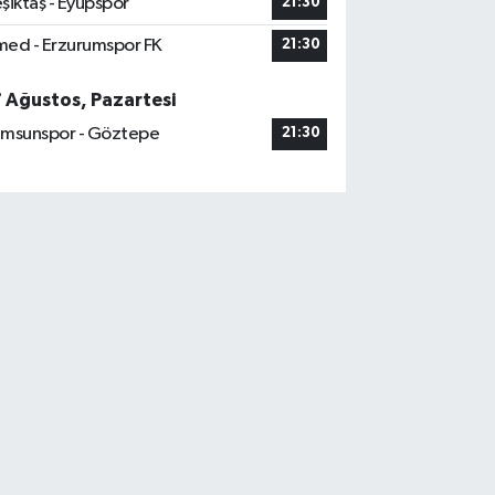
şiktaş - Eyüpspor
21:30
ed - Erzurumspor FK
21:30
7 Ağustos, Pazartesi
msunspor - Göztepe
21:30