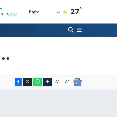
°
İN
27
Bafra
11
%0.38
ALTIN
55
%0
00
9
%-14
IN
0,97
%-0.15
r…
R
36
%0.18
10
%0.32
-
+
A
A