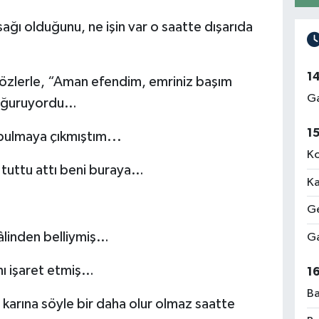
ğı olduğunu, ne işin var o saatte dışarıda
1
gözlerle, “Aman efendim, emriniz başım
Ga
doğuruyordu…
1
e bulmaya çıkmıştım...
Ko
tuttu attı beni buraya…
Ka
Ge
âlinden belliymiş…
Ga
nı işaret etmiş…
1
Ba
 karına söyle bir daha olur olmaz saatte