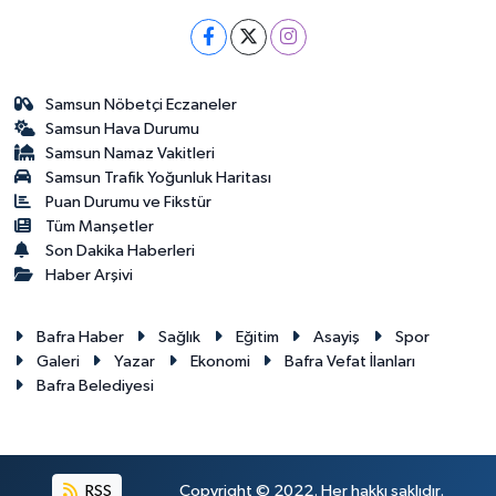
Samsun Nöbetçi Eczaneler
Samsun Hava Durumu
Samsun Namaz Vakitleri
Samsun Trafik Yoğunluk Haritası
Puan Durumu ve Fikstür
Tüm Manşetler
Son Dakika Haberleri
Haber Arşivi
Bafra Haber
Sağlık
Eğitim
Asayiş
Spor
Galeri
Yazar
Ekonomi
Bafra Vefat İlanları
Bafra Belediyesi
RSS
Copyright © 2022. Her hakkı saklıdır.