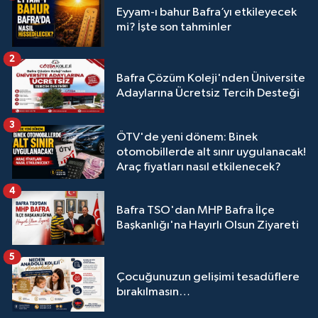
Eyyam-ı bahur Bafra’yı etkileyecek
mi? İşte son tahminler
2
Bafra Çözüm Koleji'nden Üniversite
Adaylarına Ücretsiz Tercih Desteği
3
ÖTV'de yeni dönem: Binek
otomobillerde alt sınır uygulanacak!
Araç fiyatları nasıl etkilenecek?
4
Bafra TSO'dan MHP Bafra İlçe
Başkanlığı'na Hayırlı Olsun Ziyareti
5
Çocuğunuzun gelişimi tesadüflere
bırakılmasın…