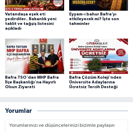
Vatandaşa eşek eti
Eyyam-ı bahur Bafra’yı
yedirdiler.. Bakanlık yeni
etkileyecek mi? İşte son
taklit ve tağşiş listesini
tahminler
açıkladı
Bafra TSO'dan MHP Bafra
Bafra Çözüm Koleji'nden
İlçe Başkanlığı'na Hayırlı
Üniversite Adaylarına
Olsun Ziyareti
Ücretsiz Tercih Desteği
Yorumlar