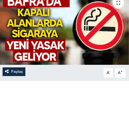
Paylaş
-
+
A
A