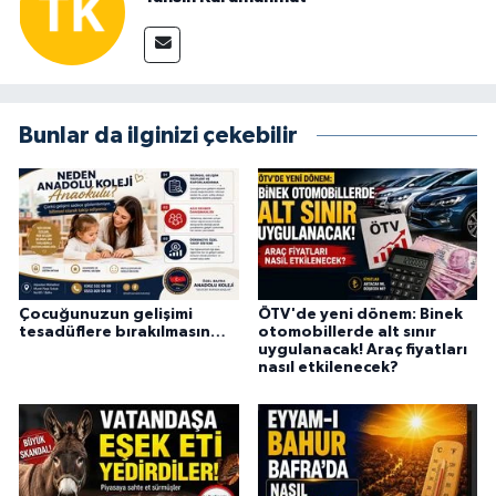
Bunlar da ilginizi çekebilir
Çocuğunuzun gelişimi
ÖTV'de yeni dönem: Binek
tesadüflere bırakılmasın…
otomobillerde alt sınır
uygulanacak! Araç fiyatları
nasıl etkilenecek?