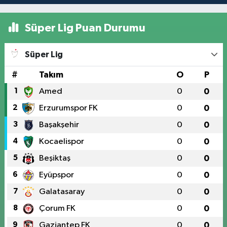
Süper Lig Puan Durumu
Süper Lig
#
Takım
O
P
1
Amed
0
0
2
Erzurumspor FK
0
0
3
Başakşehir
0
0
4
Kocaelispor
0
0
5
Beşiktaş
0
0
6
Eyüpspor
0
0
7
Galatasaray
0
0
8
Çorum FK
0
0
9
Gaziantep FK
0
0