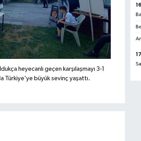
1
Ba
Be
Am
1
Sa
 oldukça heyecanlı geçen karşılaşmayı 3-1
 Türkiye'ye büyük sevinç yaşattı.