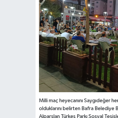
Milli maç heyecanını Saygıdeğer he
olduklarını belirten Bafra Belediye 
Alparslan Türkeş Parkı Sosyal Tesi