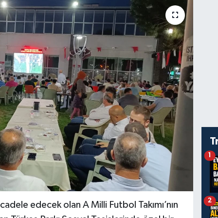
T
1
2
dele edecek olan A Milli Futbol Takımı’nın