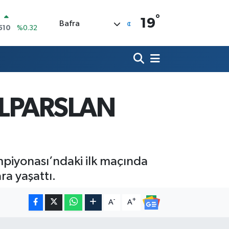
°
LİN
19
Bafra
811
%0.38
 ALTIN
.55
%0.03
100
79
%-14
OIN
60,21
%0.87
ALPARSLAN
AR
436
%0.18
O
510
%0.32
mpiyonası’ndaki ilk maçında
ra yaşattı.
-
+
A
A