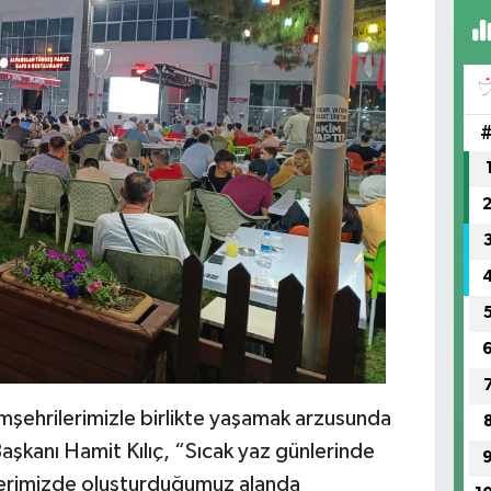
mşehrilerimizle birlikte yaşamak arzusunda
Başkanı Hamit Kılıç, “Sıcak yaz günlerinde
slerimizde oluşturduğumuz alanda