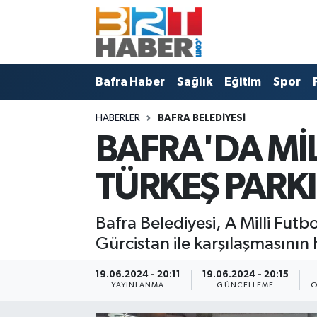
Bafra Vefat İlanları
Bafra Haber
Samsun Nöbetçi Eczaneler
Bafra Haber
Sağlık
Eğitim
Spor
Bafra Nöbetçi Eczaneler
Sağlık
Samsun Hava Durumu
HABERLER
BAFRA BELEDIYESI
Bafra Haber
Eğitim
Samsun Namaz Vakitleri
BAFRA'DA Mİ
Sağlık
Spor
Samsun Trafik Yoğunluk Haritası
TÜRKEŞ PARK
Eğitim
Politika
Süper Lig Puan Durumu ve Fikstür
Bafra Belediyesi, A Milli Fu
Asayiş
Bafra Belediyesi
Tüm Manşetler
Gürcistan ile karşılaşmasının 
Spor
Künye
Son Dakika Haberleri
19.06.2024 - 20:11
19.06.2024 - 20:15
YAYINLANMA
GÜNCELLEME
O
Samsun Haber
Haber Arşivi