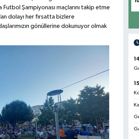
1
 Futbol Şampiyonası maçlarını takip etme
n dolayı her fırsatta bizlere
aşlarımızın gönüllerine dokunuyor olmak
1
Ga
1
Ko
Ka
Ge
Ga