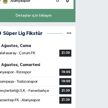
0
Alanyaspor
0
0
Detaylar için tıklayın
Süper Lig Fikstür
4 Ağustos, Cuma
latasaray - Çorum FK
21:30
5 Ağustos, Cumartesi
nyaspor - Rizespor
19:00
sımpaşa - Trabzonspor
19:00
nçlerbirliği S.K. - Fenerbahçe
21:30
ziantep FK - Alanyaspor
21:30