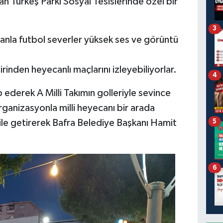
an Türkeş Parkı Sosyal Tesislerinde özel bir
3
anla futbol severler yüksek ses ve görüntü
inden heyecanlı maçlarını izleyebiliyorlar.
4
p ederek A Milli Takımın golleriyle sevince
ganizasyonla milli heyecanı bir arada
le getirerek Bafra Belediye Başkanı Hamit
5
6