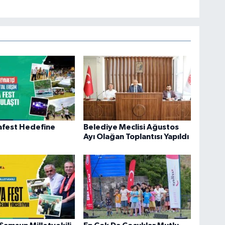
afest Hedefine
Belediye Meclisi Ağustos
Ayı Olağan Toplantısı Yapıldı