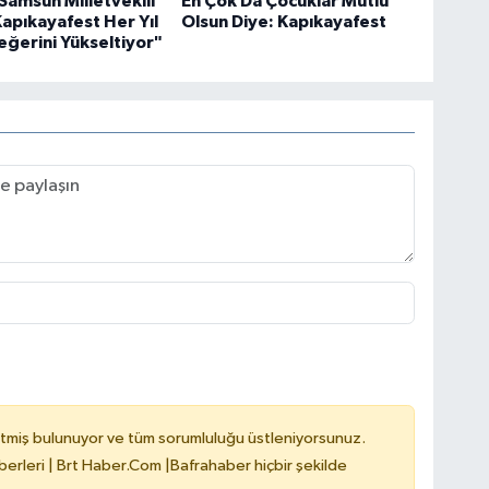
 Samsun Milletvekili
En Çok Da Çocuklar Mutlu
"Kapıkayafest Her Yıl
Olsun Diye: Kapıkayafest
ğerini Yükseltiyor"
tmiş bulunuyor ve tüm sorumluluğu üstleniyorsunuz.
erleri | Brt Haber.Com |Bafrahaber hiçbir şekilde