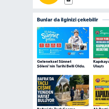
Bunlar da ilginizi çekebilir
Geleneksel Sünnet
Kapıkay
Şöleni'nin Tarihi Belli Oldu.
Ulaştı