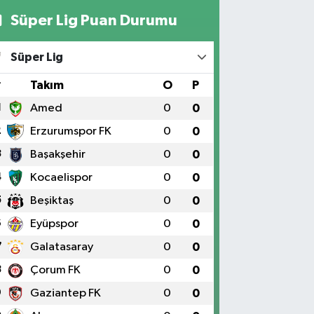
Süper Lig Puan Durumu
Süper Lig
#
Takım
O
P
1
Amed
0
0
2
Erzurumspor FK
0
0
3
Başakşehir
0
0
4
Kocaelispor
0
0
5
Beşiktaş
0
0
6
Eyüpspor
0
0
7
Galatasaray
0
0
8
Çorum FK
0
0
9
Gaziantep FK
0
0