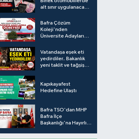
Binek otomobillerde
alt sınır uygulanacak!
Araç fiyatları nasıl
etkilenecek?
Bafra Çözüm
Koleji'nden
Üniversite Adaylarına
Ücretsiz Tercih
Desteği
Vatandaşa eşek eti
yedirdiler.. Bakanlık
yeni taklit ve tağşiş
listesini açıkladı
Kapıkayafest
Hedefine Ulaştı
Bafra TSO'dan MHP
Bafra İlçe
Başkanlığı'na Hayırlı
Olsun Ziyareti