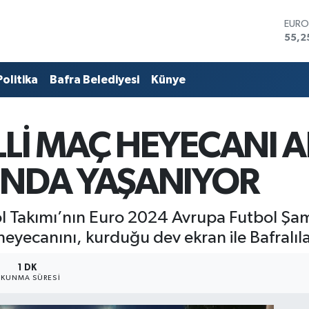
STER
64,4
GRAM
6660
Politika
Bafra Belediyesi
Künye
BİST
13.7
BITC
64.9
LLİ MAÇ HEYECANI 
DOL
47,7
EUR
INDA YAŞANIYOR
55,2
tbol Takımı’nın Euro 2024 Avrupa Futbol Şa
heyecanını, kurduğu dev ekran ile Bafralıla
1 DK
KUNMA SÜRESI