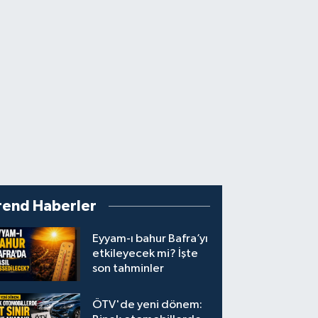
rend Haberler
Eyyam-ı bahur Bafra’yı
etkileyecek mi? İşte
son tahminler
ÖTV'de yeni dönem: