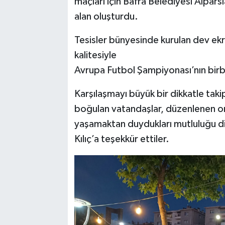
maçları için Bafra Belediyesi Alparsl
alan oluşturdu.
Tesisler bünyesinde kurulan dev ekr
kalitesiyle
Avrupa Futbol Şampiyonası’nın birbir
Karşılaşmayı büyük bir dikkatle taki
boğulan vatandaşlar, düzenlenen or
yaşamaktan duydukları mutluluğu di
Kılıç’a teşekkür ettiler.