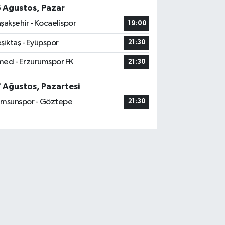
6 Ağustos, Pazar
şakşehir - Kocaelispor
19:00
şiktaş - Eyüpspor
21:30
ed - Erzurumspor FK
21:30
7 Ağustos, Pazartesi
msunspor - Göztepe
21:30