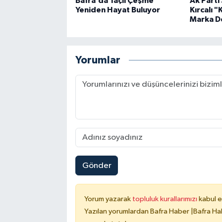
Bafra’da Taçlı Çeşme
Ak Parti
Yeniden Hayat Buluyor
Kırcalı 
Marka De
Yorumlar
Gönder
Yorum yazarak
topluluk kurallarımızı
kabul e
Yazılan yorumlardan Bafra Haber |Bafra Hab