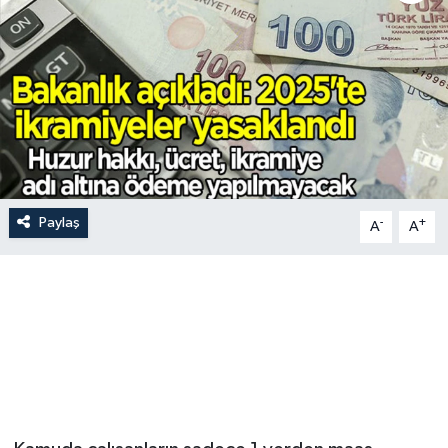
Paylaş
-
+
A
A