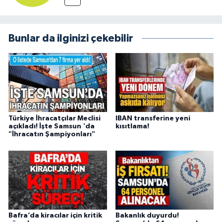
Bunlar da ilginizi çekebilir
Türkiye İhracatçılar Meclisi
IBAN transferine yeni
açıkladı! İşte Samsun 'da
kısıtlama!
"İhracatın Şampiyonları"
Bafra’da kiracılar için kritik
Bakanlık duyurdu!