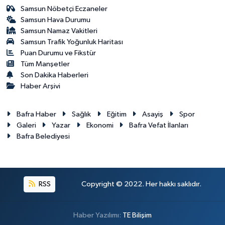
Samsun Nöbetçi Eczaneler
Samsun Hava Durumu
Samsun Namaz Vakitleri
Samsun Trafik Yoğunluk Haritası
Puan Durumu ve Fikstür
Tüm Manşetler
Son Dakika Haberleri
Haber Arşivi
Bafra Haber
Sağlık
Eğitim
Asayiş
Spor
Galeri
Yazar
Ekonomi
Bafra Vefat İlanları
Bafra Belediyesi
RSS
Copyright © 2022. Her hakkı saklıdır.
Haber Yazılımı:
TE Bilişim