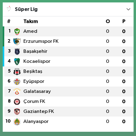
Süper Lig
#
Takım
O
P
1
Amed
0
0
2
Erzurumspor FK
0
0
3
Başakşehir
0
0
4
Kocaelispor
0
0
5
Beşiktaş
0
0
6
Eyüpspor
0
0
7
Galatasaray
0
0
8
Çorum FK
0
0
9
Gaziantep FK
0
0
10
Alanyaspor
0
0