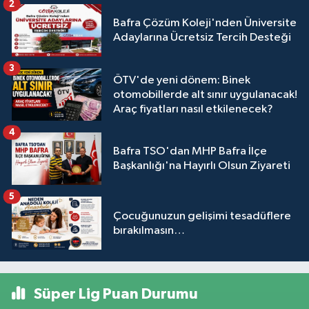
2
Bafra Çözüm Koleji'nden Üniversite
Adaylarına Ücretsiz Tercih Desteği
3
ÖTV'de yeni dönem: Binek
otomobillerde alt sınır uygulanacak!
Araç fiyatları nasıl etkilenecek?
4
Bafra TSO'dan MHP Bafra İlçe
Başkanlığı'na Hayırlı Olsun Ziyareti
5
Çocuğunuzun gelişimi tesadüflere
bırakılmasın…
Süper Lig Puan Durumu