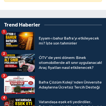
Trend Haberler
1
Eyyam-ı bahur Bafra’yı etkileyecek
mi? İşte son tahminler
2
ÖTV'de yeni dönem: Binek
otomobillerde alt sınır uygulanacak!
Araç fiyatları nasıl etkilenecek?
3
Bafra Çözüm Koleji'nden Üniversite
Adaylarına Ücretsiz Tercih Desteği
4
Vatandaşa eşek eti yedirdiler..