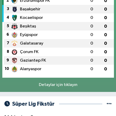
2
Erzurumspor FK
0
0
3
Başakşehir
0
0
4
Kocaelispor
0
0
5
Beşiktaş
0
0
6
Eyüpspor
0
0
7
Galatasaray
0
0
8
Çorum FK
0
0
9
Gaziantep FK
0
0
10
Alanyaspor
0
0
Detaylar için tıklayın
Süper Lig Fikstür