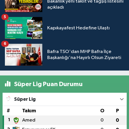
Bakanlık yeni taklit ve tağşiş listesini
açıkladı
5
Kapıkayafest Hedefine Ulaştı
6
Bafra TSO'dan MHP Bafra İlçe
Başkanlığı'na Hayırlı Olsun Ziyareti
Süper Lig Puan Durumu
Süper Lig
#
Takım
O
P
1
Amed
0
0