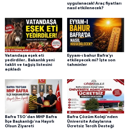
uygulanacak! Araç fiyatları
nasıl etkilenecek?
Vatandaşa eşek eti
Eyyam-ı bahur Bafra’yı
yedirdiler.. Bakanlık yeni
etkileyecek mi? İşte son
taklit ve tağşiş listesini
tahminler
açıkladı
Bafra TSO'dan MHP Bafra
Bafra Çözüm Koleji'nden
İlçe Başkanlığı'na Hayırlı
Üniversite Adaylarına
Olsun Ziyareti
Ücretsiz Tercih Desteği