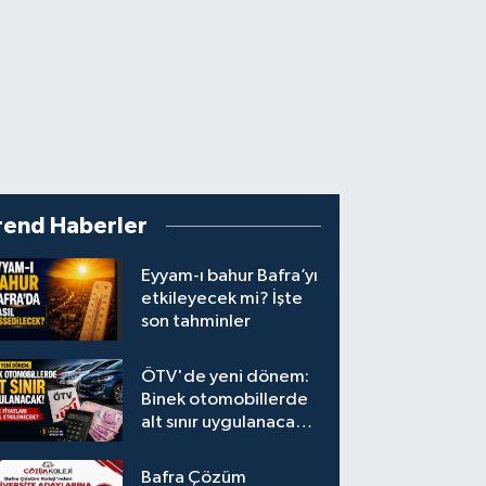
rend Haberler
Eyyam-ı bahur Bafra’yı
etkileyecek mi? İşte
son tahminler
ÖTV'de yeni dönem:
Binek otomobillerde
alt sınır uygulanacak!
Araç fiyatları nasıl
etkilenecek?
Bafra Çözüm