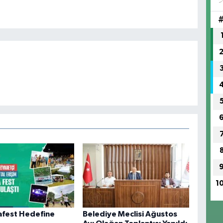
1
afest Hedefine
Belediye Meclisi Ağustos