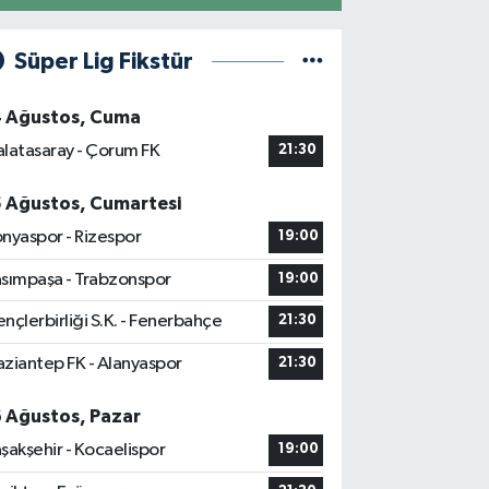
Süper Lig Fikstür
4 Ağustos, Cuma
latasaray - Çorum FK
21:30
5 Ağustos, Cumartesi
nyaspor - Rizespor
19:00
sımpaşa - Trabzonspor
19:00
nçlerbirliği S.K. - Fenerbahçe
21:30
ziantep FK - Alanyaspor
21:30
6 Ağustos, Pazar
şakşehir - Kocaelispor
19:00