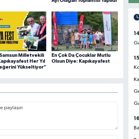
Ayı Olağan Toplantısı Yapıldı
1
Ga
 Samsun Milletvekili
En Çok Da Çocuklar Mutlu
1
"Kapıkayafest Her Yıl
Olsun Diye: Kapıkayafest
ğerini Yükseltiyor"
Ko
Ka
Ge
Ga
1
Ba