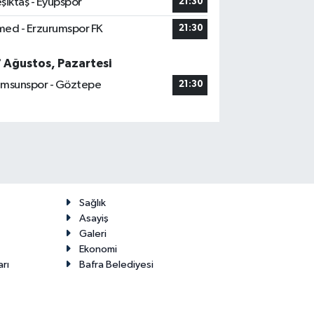
şiktaş - Eyüpspor
21:30
ed - Erzurumspor FK
21:30
7 Ağustos, Pazartesi
msunspor - Göztepe
21:30
Sağlık
Asayiş
Galeri
Ekonomi
arı
Bafra Belediyesi