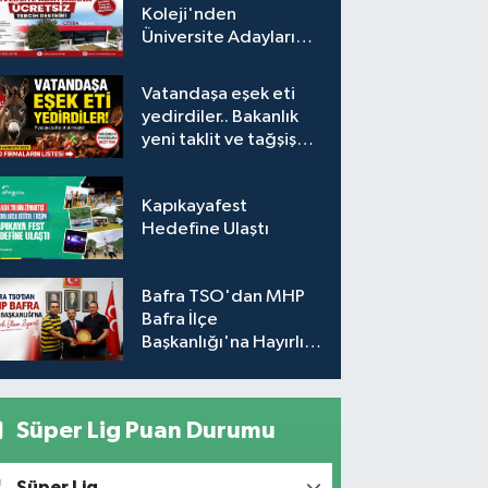
Koleji'nden
Üniversite Adaylarına
Ücretsiz Tercih
Desteği
Vatandaşa eşek eti
yedirdiler.. Bakanlık
yeni taklit ve tağşiş
listesini açıkladı
Kapıkayafest
Hedefine Ulaştı
Bafra TSO'dan MHP
Bafra İlçe
Başkanlığı'na Hayırlı
Olsun Ziyareti
Süper Lig Puan Durumu
Süper Lig