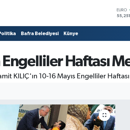
STERL
64,481
GRAM 
6660.
Politika
Bafra Belediyesi
Künye
BİST1
13.779
BITCO
64.94
 Engelliler Haftası Me
DOLA
47,74
EURO
55,25
it KILIÇ'ın 10-16 Mayıs Engelliler Haftası