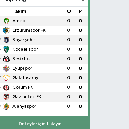
#
Takım
O
P
1
Amed
0
0
2
Erzurumspor FK
0
0
3
Başakşehir
0
0
4
Kocaelispor
0
0
5
Beşiktaş
0
0
6
Eyüpspor
0
0
7
Galatasaray
0
0
8
Çorum FK
0
0
9
Gaziantep FK
0
0
0
Alanyaspor
0
0
Detaylar için tıklayın