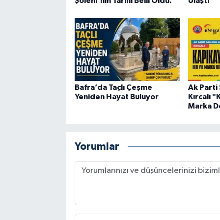
Şöleni'nin Tarihi Belli Oldu.
Ulaştı
Bafra’da Taçlı Çeşme
Ak Parti
Yeniden Hayat Buluyor
Kırcalı 
Marka De
Yorumlar