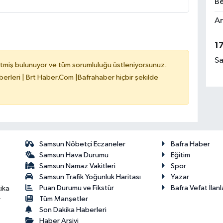
Be
Am
1
Sa
tmiş bulunuyor ve tüm sorumluluğu üstleniyorsunuz.
erleri | Brt Haber.Com |Bafrahaber hiçbir şekilde
Samsun Nöbetçi Eczaneler
Bafra Haber
Samsun Hava Durumu
Eğitim
Samsun Namaz Vakitleri
Spor
Samsun Trafik Yoğunluk Haritası
Yazar
Puan Durumu ve Fikstür
Bafra Vefat İlanl
ika
Tüm Manşetler
r
Son Dakika Haberleri
Haber Arşivi