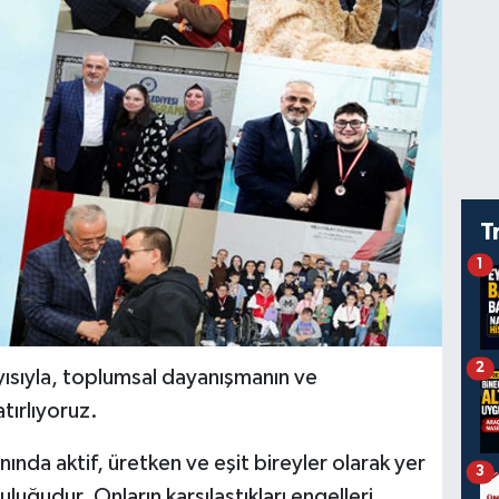
T
1
2
yısıyla, toplumsal dayanışmanın ve
tırlıyoruz.
anında aktif, üretken ve eşit bireyler olarak yer
3
luğudur. Onların karşılaştıkları engelleri