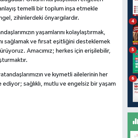
anlayış temelli bir toplum inşa etmekle
el, zihinlerdeki önyargılardır.
4
andaşlarımızın yaşamlarını kolaylaştırmak,
nı sağlamak ve fırsat eşitliğini desteklemek
dürüyoruz. Amacımız; herkes için erişilebilir,
5
uşturmaktır.
vatandaşlarımızın ve kıymetli ailelerinin her
6
diyor; sağlıklı, mutlu ve engelsiz bir yaşam