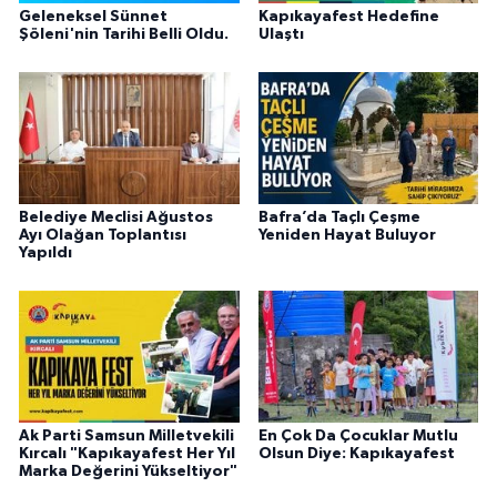
Geleneksel Sünnet
Kapıkayafest Hedefine
Şöleni'nin Tarihi Belli Oldu.
Ulaştı
Belediye Meclisi Ağustos
Bafra’da Taçlı Çeşme
Ayı Olağan Toplantısı
Yeniden Hayat Buluyor
Yapıldı
Ak Parti Samsun Milletvekili
En Çok Da Çocuklar Mutlu
Kırcalı "Kapıkayafest Her Yıl
Olsun Diye: Kapıkayafest
Marka Değerini Yükseltiyor"