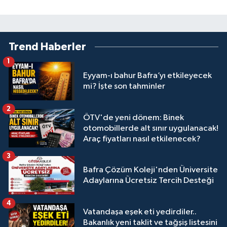
Trend Haberler
1
Eyyam-ı bahur Bafra’yı etkileyecek
mi? İşte son tahminler
2
ÖTV'de yeni dönem: Binek
otomobillerde alt sınır uygulanacak!
Araç fiyatları nasıl etkilenecek?
3
Bafra Çözüm Koleji'nden Üniversite
Adaylarına Ücretsiz Tercih Desteği
4
Vatandaşa eşek eti yedirdiler..
Bakanlık yeni taklit ve tağşiş listesini