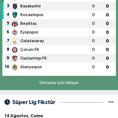
3
Başakşehir
0
0
4
Kocaelispor
0
0
5
Beşiktaş
0
0
6
Eyüpspor
0
0
7
Galatasaray
0
0
8
Çorum FK
0
0
9
Gaziantep FK
0
0
10
Alanyaspor
0
0
Detaylar için tıklayın
Süper Lig Fikstür
14 Ağustos, Cuma