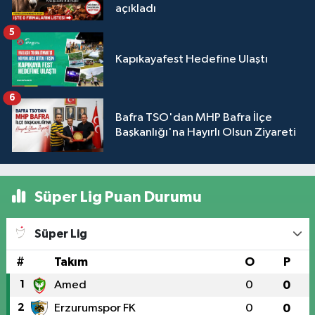
açıkladı
5
Kapıkayafest Hedefine Ulaştı
6
Bafra TSO'dan MHP Bafra İlçe
Başkanlığı'na Hayırlı Olsun Ziyareti
Süper Lig Puan Durumu
Süper Lig
#
Takım
O
P
1
Amed
0
0
2
Erzurumspor FK
0
0