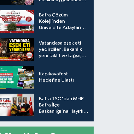
Araç fiyatları nasıl
etkilenecek?
Bafra Çözüm
Koleji'nden
Üniversite Adaylarına
Ücretsiz Tercih
Desteği
Vatandaşa eşek eti
yedirdiler.. Bakanlık
yeni taklit ve tağşiş
listesini açıkladı
Kapıkayafest
Hedefine Ulaştı
Bafra TSO'dan MHP
Bafra İlçe
Başkanlığı'na Hayırlı
Olsun Ziyareti