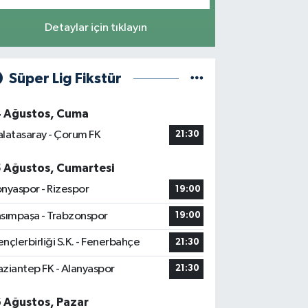
Detaylar için tıklayın
Süper Lig Fikstür
4 Ağustos, Cuma
latasaray - Çorum FK
21:30
5 Ağustos, Cumartesi
nyaspor - Rizespor
19:00
sımpaşa - Trabzonspor
19:00
nçlerbirliği S.K. - Fenerbahçe
21:30
ziantep FK - Alanyaspor
21:30
6 Ağustos, Pazar