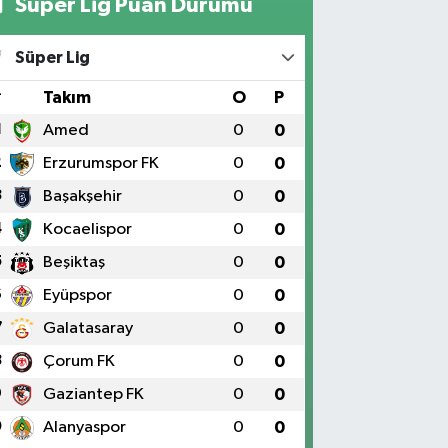
Süper Lig Puan Durumu
Süper Lig
#
Takım
O
P
1
Amed
0
0
2
Erzurumspor FK
0
0
3
Başakşehir
0
0
4
Kocaelispor
0
0
5
Beşiktaş
0
0
6
Eyüpspor
0
0
7
Galatasaray
0
0
8
Çorum FK
0
0
9
Gaziantep FK
0
0
0
Alanyaspor
0
0