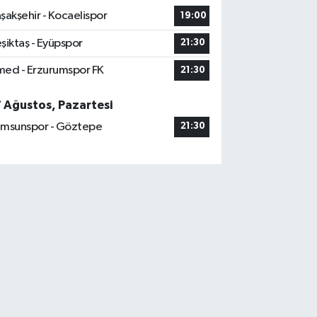
şakşehir - Kocaelispor
19:00
şiktaş - Eyüpspor
21:30
ed - Erzurumspor FK
21:30
7 Ağustos, Pazartesi
msunspor - Göztepe
21:30