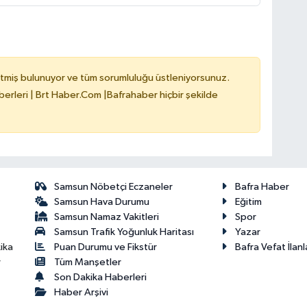
tmiş bulunuyor ve tüm sorumluluğu üstleniyorsunuz.
erleri | Brt Haber.Com |Bafrahaber hiçbir şekilde
Samsun Nöbetçi Eczaneler
Bafra Haber
Samsun Hava Durumu
Eğitim
Samsun Namaz Vakitleri
Spor
Samsun Trafik Yoğunluk Haritası
Yazar
Puan Durumu ve Fikstür
Bafra Vefat İlanl
ika
Tüm Manşetler
r
Son Dakika Haberleri
Haber Arşivi