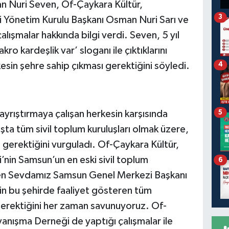
an Nuri Seven, Of-Çaykara Kültür,
3
Yönetim Kurulu Başkanı Osman Nuri Sarı ve
alışmalar hakkında bilgi verdi. Seven, 5 yıl
kro kardeşlik var’ sloganı ile çıktıklarını
sin şehre sahip çıkması gerektiğini söyledi.
4
ı ayrıştırmaya çalışan herkesin karşısında
5
şta tüm sivil toplum kuruluşları olmak üzere,
 gerektiğini vurguladı. Of-Çaykara Kültür,
in Samsun’un en eski sivil toplum
6
rten Sevdamız Samsun Genel Merkezi Başkanı
in bu şehirde faaliyet gösteren tüm
erektiğini her zaman savunuyoruz. Of-
anışma Derneği de yaptığı çalışmalar ile