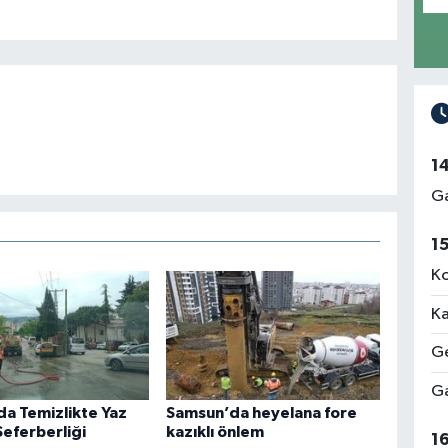
1
Ga
1
Ko
Ka
Ge
Ga
da Temizlikte Yaz
Samsun’da heyelana fore
eferberliği
kazıklı önlem
1