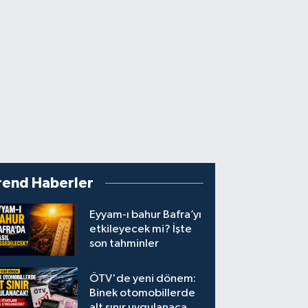
rend Haberler
Eyyam-ı bahur Bafra’yı
etkileyecek mi? İşte
son tahminler
ÖTV'de yeni dönem:
Binek otomobillerde
alt sınır uygulanacak!