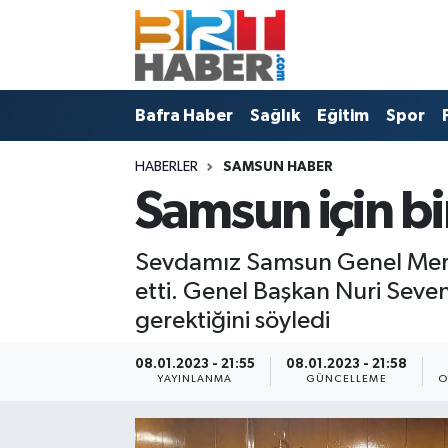
Bafra Vefat İlanları
Bafra Haber
Samsun Nöbetçi Eczaneler
Bafra Haber
Sağlık
Eğitim
Spor
Bafra Nöbetçi Eczaneler
Sağlık
Samsun Hava Durumu
HABERLER
SAMSUN HABER
Bafra Haber
Eğitim
Samsun Namaz Vakitleri
Samsun için bir
Sağlık
Spor
Samsun Trafik Yoğunluk Haritası
Sevdamız Samsun Genel Merke
Eğitim
Politika
Süper Lig Puan Durumu ve Fikstür
etti. Genel Başkan Nuri Seven
gerektiğini söyledi
Asayiş
Bafra Belediyesi
Tüm Manşetler
08.01.2023 - 21:55
08.01.2023 - 21:58
Spor
Künye
Son Dakika Haberleri
YAYINLANMA
GÜNCELLEME
O
Samsun Haber
Haber Arşivi