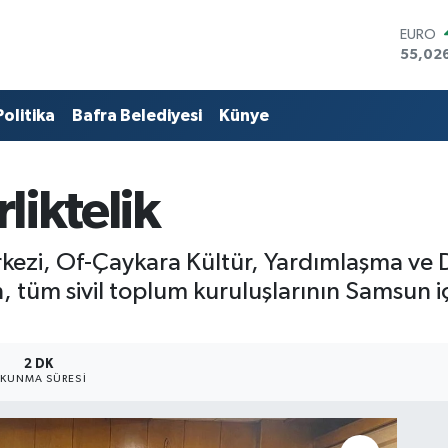
STERLİ
64,189
GRAM 
6574.8
Politika
Bafra Belediyesi
Künye
BİST10
13.887
BITCO
64.360
liktelik
DOLA
47,70
EURO
55,02
zi, Of-Çaykara Kültür, Yardımlaşma ve D
, tüm sivil toplum kuruluşlarının Samsun 
2 DK
KUNMA SÜRESI