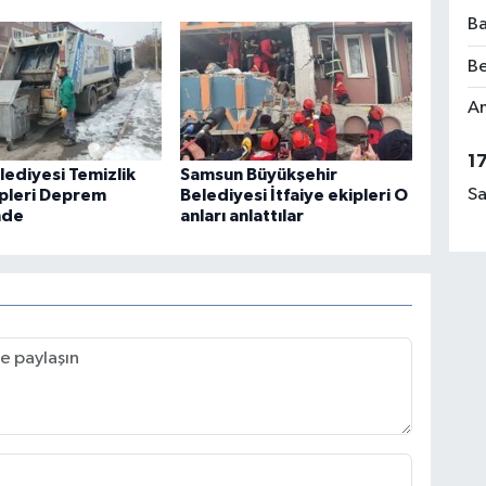
Ba
Be
Am
1
lediyesi Temizlik
Samsun Büyükşehir
Sa
kipleri Deprem
Belediyesi İtfaiye ekipleri O
nde
anları anlattılar