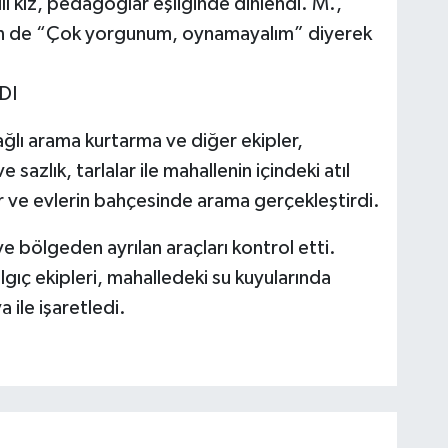
ı kız, pedagoglar eşliğinde dinlendi. M.,
in de “Çok yorgunum, oynamayalım” diyerek
DI
lı arama kurtarma ve diğer ekipler,
 sazlık, tarlalar ile mahallenin içindeki atıl
lar ve evlerin bahçesinde arama gerçekleştirdi.
e bölgeden ayrılan araçları kontrol etti.
ıç ekipleri, mahalledeki su kuyularında
 ile işaretledi.