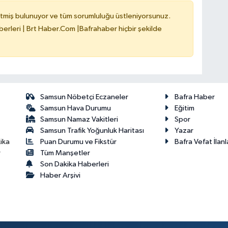
tmiş bulunuyor ve tüm sorumluluğu üstleniyorsunuz.
erleri | Brt Haber.Com |Bafrahaber hiçbir şekilde
Samsun Nöbetçi Eczaneler
Bafra Haber
Samsun Hava Durumu
Eğitim
Samsun Namaz Vakitleri
Spor
Samsun Trafik Yoğunluk Haritası
Yazar
Puan Durumu ve Fikstür
Bafra Vefat İlanl
ika
Tüm Manşetler
r
Son Dakika Haberleri
Haber Arşivi