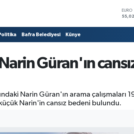
STERL
64,2
GRAM
6500
Politika
Bafra Belediyesi
Künye
BİST1
13.79
BITCO
64.64
arin Güran'ın cansı
DOLA
47,6
EURO
55,0
ındaki Narin Güran'ın arama çalışmaları 
küçük Narin'in cansız bedeni bulundu.