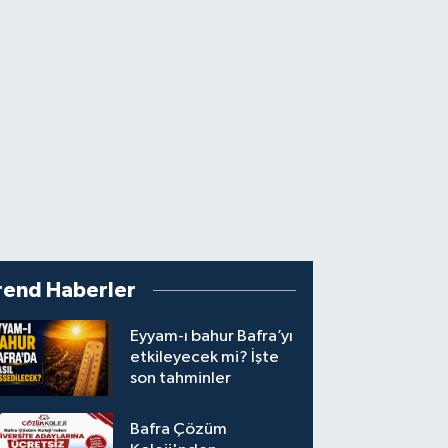
rend Haberler
Eyyam-ı bahur Bafra’yı
etkileyecek mi? İşte
son tahminler
Bafra Çözüm