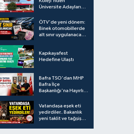
Koleji'nden
Üniversite Adaylarına
Ücretsiz Tercih
Desteği
ÖTV'de yeni dönem:
Binek otomobillerde
alt sınır uygulanacak!
Araç fiyatları nasıl
etkilenecek?
Kapıkayafest
Hedefine Ulaştı
Bafra TSO'dan MHP
Bafra İlçe
Başkanlığı'na Hayırlı
Olsun Ziyareti
Vatandaşa eşek eti
yedirdiler.. Bakanlık
yeni taklit ve tağşiş
listesini açıkladı