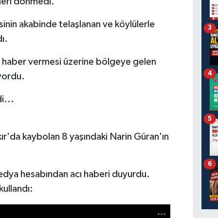
geri dönmedi.
nin akabinde telaşlanan ve köylülerle
3
ı.
ve haber vermesi üzerine bölgeye gelen
4
ıyordu.
i...
5
ır'da kaybolan 8 yaşındaki Narin Güran'ın
6
 medya hesabından acı haberi duyurdu.
kullandı: