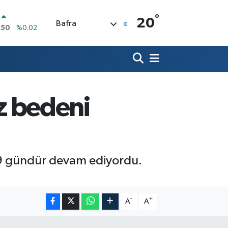
°
İN
20
Bafra
398
%0.2
 ALTIN
.87
%0.12
00
9
%70
IN
3,95
%0.16
z bedeni
R
006
%0.06
250
%0.02
19 gündür devam ediyordu.
-
+
A
A