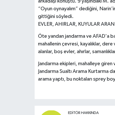
arkadaşı konuştu. 9 yaşındaki M. adl
“Oyun oynayalım” dediğini, Narin’
gittiğini söyledi.
EVLER, AHIRLAR, KUYULAR ARAN
Öte yandan jandarma ve AFAD'a bağ
mahallenin çevresi, kayalıklar, dere ve
alanlar, boş evler, ahırlar, samanlık
Jandarma ekipleri, mahalleye giren v
Jandarma Sualtı Arama Kurtarma dalg
arama yaptı, bu noktaları sprey boya
EDITÖR HAKKINDA