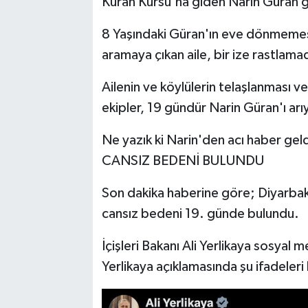
Kuran Kursu'na giden Narin Güran 
8 Yaşındaki Güran'ın eve dönmemesi
aramaya çıkan aile, bir ize rastlamad
Ailenin ve köylülerin telaşlanması 
ekipler, 19 gündür Narin Güran'ı ar
Ne yazık ki Narin'den acı haber geld
CANSIZ BEDENİ BULUNDU
Son dakika haberine göre; Diyarbak
cansız bedeni 19. günde bulundu.
İçişleri Bakanı Ali Yerlikaya sosyal
Yerlikaya açıklamasında şu ifadeleri 