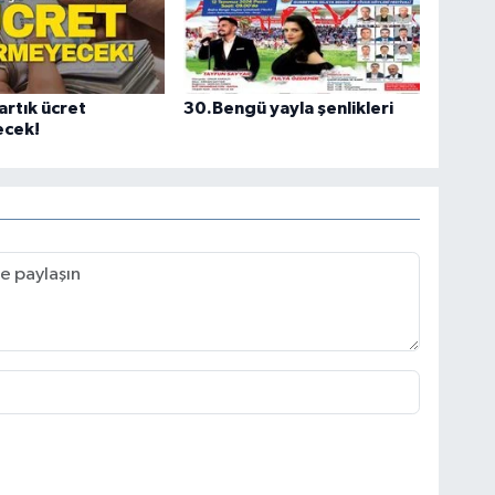
artık ücret
30.Bengü yayla şenlikleri
cek!