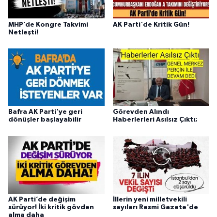
MHP’de Kongre Takvimi
AK Parti'de Kritik Gün!
Netleşti!
Bafra AK Parti'ye geri
Görevden Alındı
dönüşler başlayabilir
Haberlerleri Asılsız Çıktı;
AK Parti’de değişim
İllerin yeni milletvekili
sürüyor! İki kritik gövden
sayıları Resmi Gazete'de
alma daha