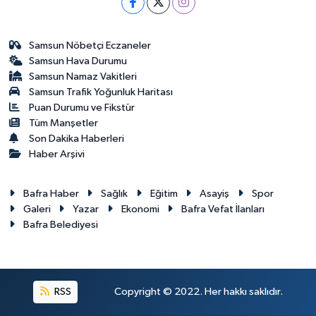
Samsun Nöbetçi Eczaneler
Samsun Hava Durumu
Samsun Namaz Vakitleri
Samsun Trafik Yoğunluk Haritası
Puan Durumu ve Fikstür
Tüm Manşetler
Son Dakika Haberleri
Haber Arşivi
Bafra Haber
Sağlık
Eğitim
Asayiş
Spor
Galeri
Yazar
Ekonomi
Bafra Vefat İlanları
Bafra Belediyesi
RSS
Copyright © 2022. Her hakkı saklıdır.