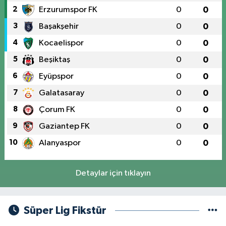
2
Erzurumspor FK
0
0
3
Başakşehir
0
0
4
Kocaelispor
0
0
5
Beşiktaş
0
0
6
Eyüpspor
0
0
7
Galatasaray
0
0
8
Çorum FK
0
0
9
Gaziantep FK
0
0
10
Alanyaspor
0
0
Detaylar için tıklayın
Süper Lig Fikstür