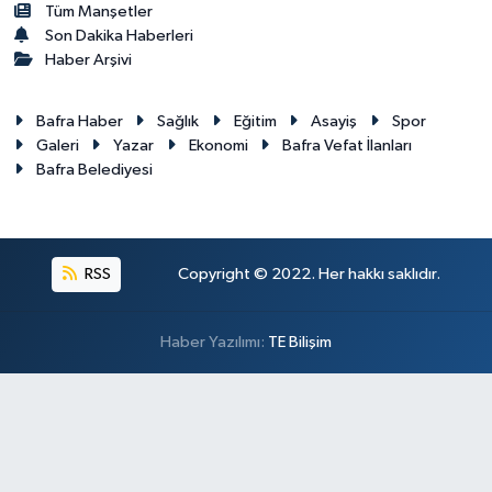
Tüm Manşetler
Son Dakika Haberleri
Haber Arşivi
Bafra Haber
Sağlık
Eğitim
Asayiş
Spor
Galeri
Yazar
Ekonomi
Bafra Vefat İlanları
Bafra Belediyesi
RSS
Copyright © 2022. Her hakkı saklıdır.
Haber Yazılımı:
TE Bilişim