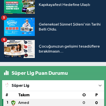
Kapıkayafest Hedefine Ulaştı
5
Geleneksel Sünnet Şöleni'nin Tarihi
Belli Oldu.
6
Çocuğunuzun gelişimi tesadüflere
bırakılmasın…
Süper Lig Puan Durumu
Süper Lig
#
Takım
O
P
1
Amed
0
0