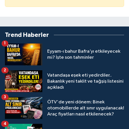
Trend Haberler
1
Eyyam-ı bahur Bafra’yı etkileyecek
mi? İşte son tahminler
2
Vatandaşa eşek eti yedirdiler..
Bakanlık yeni taklit ve tağşiş listesini
açıkladı
3
ÖTV'de yeni dönem: Binek
otomobillerde alt sınır uygulanacak!
Araç fiyatları nasıl etkilenecek?
4