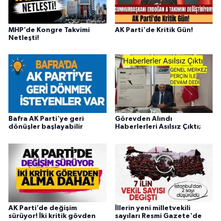
MHP’de Kongre Takvimi
AK Parti'de Kritik Gün!
Netleşti!
Bafra AK Parti'ye geri
Görevden Alındı
dönüşler başlayabilir
Haberlerleri Asılsız Çıktı;
AK Parti’de değişim
İllerin yeni milletvekili
sürüyor! İki kritik gövden
sayıları Resmi Gazete'de