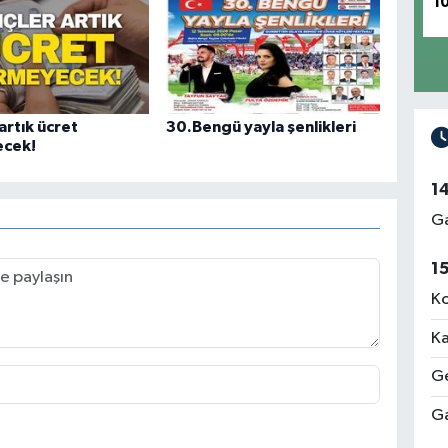
1
artık ücret
30.Bengü yayla şenlikleri
cek!
1
Ga
1
Ko
Ka
Ge
Ga