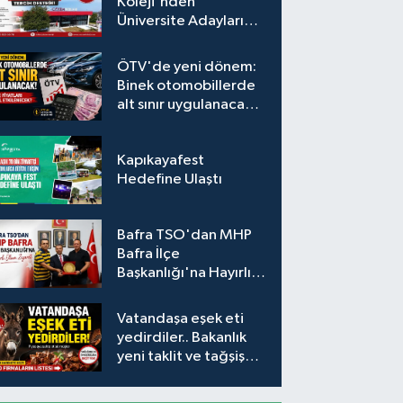
Koleji'nden
Üniversite Adaylarına
Ücretsiz Tercih
Desteği
ÖTV'de yeni dönem:
Binek otomobillerde
alt sınır uygulanacak!
Araç fiyatları nasıl
etkilenecek?
Kapıkayafest
Hedefine Ulaştı
Bafra TSO'dan MHP
Bafra İlçe
Başkanlığı'na Hayırlı
Olsun Ziyareti
Vatandaşa eşek eti
yedirdiler.. Bakanlık
yeni taklit ve tağşiş
listesini açıkladı