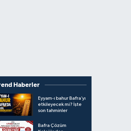
rend Haberler
Eyyam-ı bahur Bafra’yı
etkileyecek mi? İşte
son tahminler
Bafra Çözüm