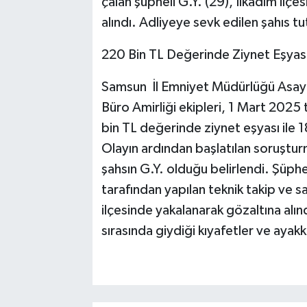
çalan şüpheli G.Y. (29), İlkadım ilçe
alındı. Adliyeye sevk edilen şahıs t
220 Bin TL Değerinde Ziynet Eşyası 
Samsun İl Emniyet Müdürlüğü Asayiş
Büro Amirliği ekipleri, 1 Mart 2025 
bin TL değerinde ziynet eşyası ile 18
Olayın ardından başlatılan soruştur
şahsın G.Y. olduğu belirlendi. Şüphel
tarafından yapılan teknik takip ve s
ilçesinde yakalanarak gözaltına alınd
sırasında giydiği kıyafetler ve ayakka