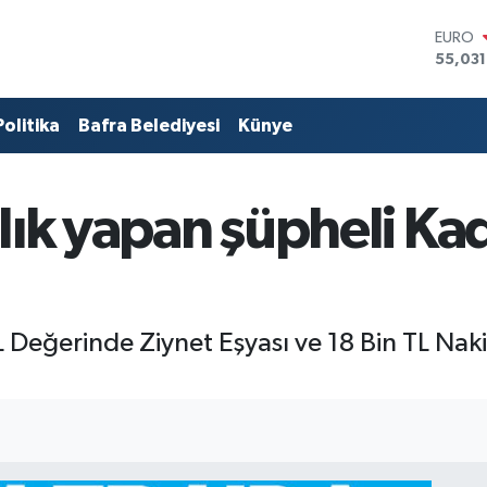
STERLİ
64,24
GRAM 
6574.8
Politika
Bafra Belediyesi
Künye
BİST10
13.799
BITCO
64.360
zlık yapan şüpheli K
DOLA
47,714
EURO
55,03
L Değerinde Ziynet Eşyası ve 18 Bin TL Na