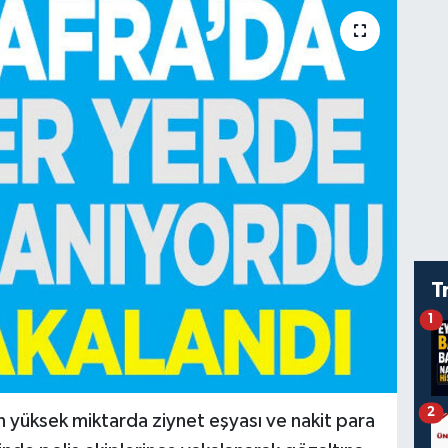
T
1
2
 yüksek miktarda ziynet eşyası ve nakit para