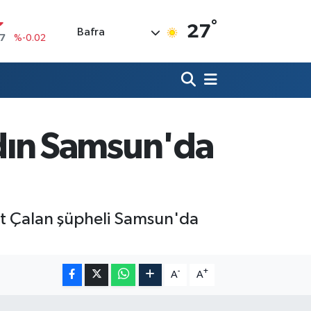
°
N
27
Bafra
63
%0.07
ALTIN
1
%1.44
0
%70
IN
,53
%-0.76
adın Samsun'da
R
3
%0.16
17
%-0.02
kit Çalan şüpheli Samsun'da
-
+
A
A