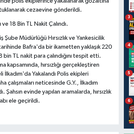
sinde polis ekiplerince yakalanarak gözaltına
utuklanarak cezaevine gönderildi.
3
ve 18 Bin TL Nakit Çalındı.
 Şube Müdürlüğü Hırsızlık ve Yankesicilik
4
tarihinde Bafra'da bir ikametten yaklaşık 220
 bin TL nakit para çalındığını tespit etti.
ma kapsamında, hırsızlığı gerçekleştiren
i İlkadım'da Yakalandı Polis ekipleri
5
aha çalışmaları neticesinde G.Y., İlkadım
ı. Şahsın evinde yapılan aramalarda, hırsızlık
bı ele geçirildi.
6