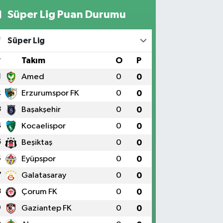
Süper Lig Puan Durumu
Süper Lig
#
Takım
O
P
1
Amed
0
0
2
Erzurumspor FK
0
0
3
Başakşehir
0
0
4
Kocaelispor
0
0
5
Beşiktaş
0
0
6
Eyüpspor
0
0
7
Galatasaray
0
0
8
Çorum FK
0
0
9
Gaziantep FK
0
0