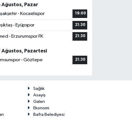
6 Ağustos, Pazar
şakşehir - Kocaelispor
19:00
şiktaş - Eyüpspor
21:30
ed - Erzurumspor FK
21:30
7 Ağustos, Pazartesi
msunspor - Göztepe
21:30
Sağlık
Asayiş
Galeri
Ekonomi
arı
Bafra Belediyesi