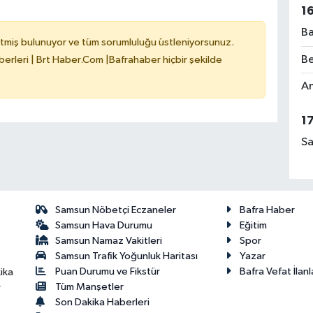
1
Ba
tmiş bulunuyor ve tüm sorumluluğu üstleniyorsunuz.
Be
erleri | Brt Haber.Com |Bafrahaber hiçbir şekilde
Am
1
Sa
Samsun Nöbetçi Eczaneler
Bafra Haber
Samsun Hava Durumu
Eğitim
Samsun Namaz Vakitleri
Spor
Samsun Trafik Yoğunluk Haritası
Yazar
Puan Durumu ve Fikstür
Bafra Vefat İlanl
ika
Tüm Manşetler
r
Son Dakika Haberleri