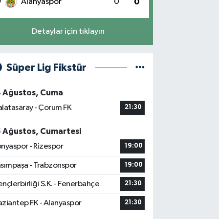
0
Alanyaspor
0
0
Detaylar için tıklayın
Süper Lig Fikstür
4 Ağustos, Cuma
latasaray - Çorum FK
21:30
5 Ağustos, Cumartesi
nyaspor - Rizespor
19:00
sımpaşa - Trabzonspor
19:00
nçlerbirliği S.K. - Fenerbahçe
21:30
ziantep FK - Alanyaspor
21:30