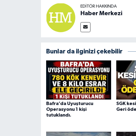
EDITÖR HAKKINDA
Haber Merkezi
Bunlar da ilginizi çekebilir
Bafra’da Uyuşturucu
SGK kesin
Operasyonu 1 kişi
Geri öd
tutuklandı.