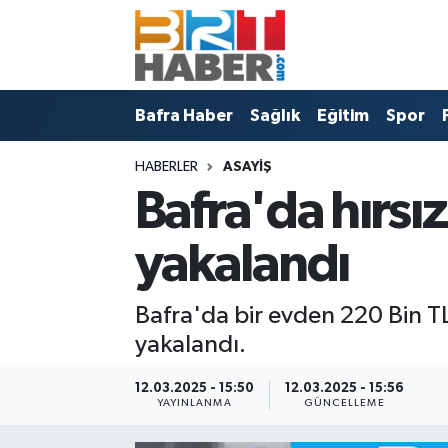
Bafra Vefat İlanları
Bafra Haber
Samsun Nöbetçi Eczaneler
Bafra Haber
Sağlık
Eğitim
Spor
Bafra Nöbetçi Eczaneler
Sağlık
Samsun Hava Durumu
HABERLER
ASAYIŞ
Bafra Haber
Eğitim
Samsun Namaz Vakitleri
Bafra'da hırsı
Sağlık
Spor
Samsun Trafik Yoğunluk Haritası
yakalandı
Eğitim
Politika
Süper Lig Puan Durumu ve Fikstür
Bafra'da bir evden 220 Bin T
Asayiş
Bafra Belediyesi
Tüm Manşetler
yakalandı.
Spor
Künye
Son Dakika Haberleri
12.03.2025 - 15:50
12.03.2025 - 15:56
YAYINLANMA
GÜNCELLEME
Samsun Haber
Haber Arşivi