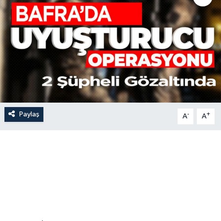
Paylaş
-
+
A
A