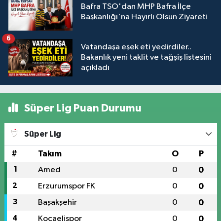
Bafra TSO'dan MHP Bafra İlçe
Başkanlığı'na Hayırlı Olsun Ziyareti
6
Vatandaşa eşek eti yedirdiler..
Bakanlık yeni taklit ve tağşiş listesini
açıkladı
Süper Lig Puan Durumu
Süper Lig
#
Takım
O
P
1
Amed
0
0
2
Erzurumspor FK
0
0
3
Başakşehir
0
0
4
Kocaelispor
0
0