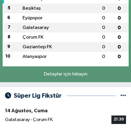
5
Beşiktaş
0
0
6
Eyüpspor
0
0
7
Galatasaray
0
0
8
Çorum FK
0
0
9
Gaziantep FK
0
0
10
Alanyaspor
0
0
Detaylar için tıklayın
Süper Lig Fikstür
14 Ağustos, Cuma
Galatasaray - Çorum FK
21:30