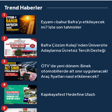
Trend Haberler
1
Eyyam-ı bahur Bafra’yı etkileyecek
mi? İşte son tahminler
2
Bafra Çözüm Koleji'nden Üniversite
Adaylarına Ücretsiz Tercih Desteği
3
ÖTV'de yeni dönem: Binek
otomobillerde alt sınır uygulanacak!
Araç fiyatları nasıl etkilenecek?
4
Kapıkayafest Hedefine Ulaştı
5