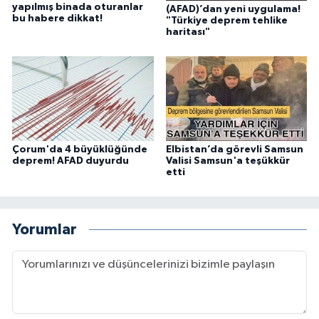
yapılmış binada oturanlar
(AFAD)’dan yeni uygulama!
bu habere dikkat!
"Türkiye deprem tehlike
haritası"
Çorum'da 4 büyüklüğünde
Elbistan’da görevli Samsun
deprem! AFAD duyurdu
Valisi Samsun'a teşükkür
etti
Yorumlar