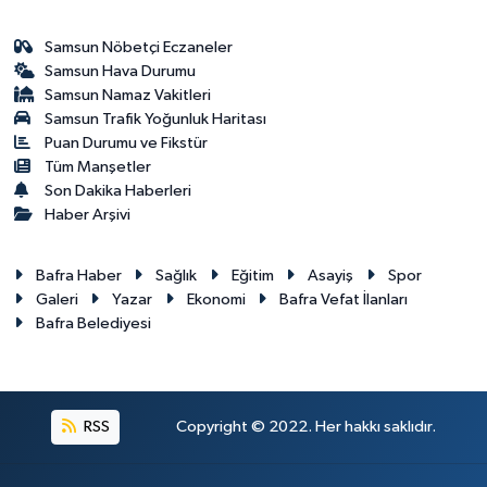
Samsun Nöbetçi Eczaneler
Samsun Hava Durumu
Samsun Namaz Vakitleri
Samsun Trafik Yoğunluk Haritası
Puan Durumu ve Fikstür
Tüm Manşetler
Son Dakika Haberleri
Haber Arşivi
Bafra Haber
Sağlık
Eğitim
Asayiş
Spor
Galeri
Yazar
Ekonomi
Bafra Vefat İlanları
Bafra Belediyesi
RSS
Copyright © 2022. Her hakkı saklıdır.