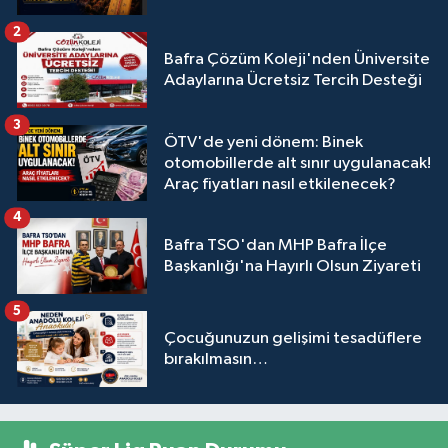
2
Bafra Çözüm Koleji'nden Üniversite
Adaylarına Ücretsiz Tercih Desteği
3
ÖTV'de yeni dönem: Binek
otomobillerde alt sınır uygulanacak!
Araç fiyatları nasıl etkilenecek?
4
Bafra TSO'dan MHP Bafra İlçe
Başkanlığı'na Hayırlı Olsun Ziyareti
5
Çocuğunuzun gelişimi tesadüflere
bırakılmasın…