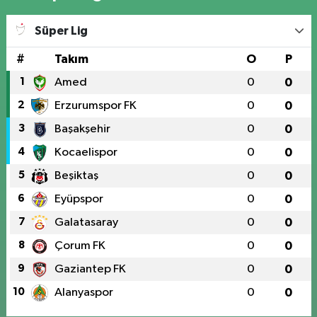
Süper Lig
#
Takım
O
P
1
Amed
0
0
2
Erzurumspor FK
0
0
3
Başakşehir
0
0
4
Kocaelispor
0
0
5
Beşiktaş
0
0
6
Eyüpspor
0
0
7
Galatasaray
0
0
8
Çorum FK
0
0
9
Gaziantep FK
0
0
10
Alanyaspor
0
0