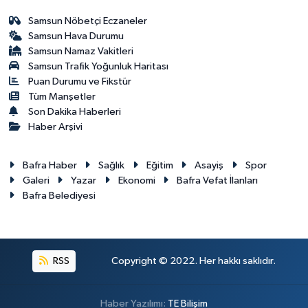
Samsun Nöbetçi Eczaneler
Samsun Hava Durumu
Samsun Namaz Vakitleri
Samsun Trafik Yoğunluk Haritası
Puan Durumu ve Fikstür
Tüm Manşetler
Son Dakika Haberleri
Haber Arşivi
Bafra Haber
Sağlık
Eğitim
Asayiş
Spor
Galeri
Yazar
Ekonomi
Bafra Vefat İlanları
Bafra Belediyesi
RSS
Copyright © 2022. Her hakkı saklıdır.
Haber Yazılımı:
TE Bilişim