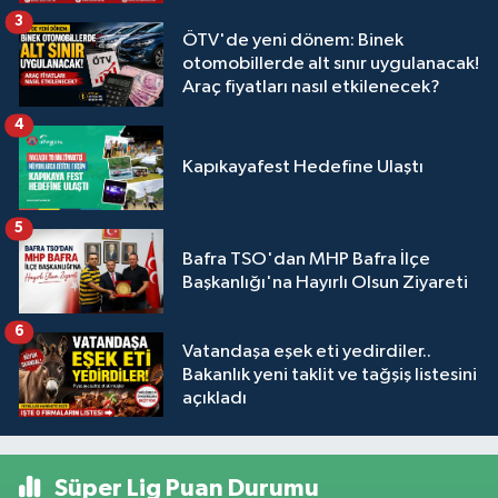
3
ÖTV'de yeni dönem: Binek
otomobillerde alt sınır uygulanacak!
Araç fiyatları nasıl etkilenecek?
4
Kapıkayafest Hedefine Ulaştı
5
Bafra TSO'dan MHP Bafra İlçe
Başkanlığı'na Hayırlı Olsun Ziyareti
6
Vatandaşa eşek eti yedirdiler..
Bakanlık yeni taklit ve tağşiş listesini
açıkladı
Süper Lig Puan Durumu