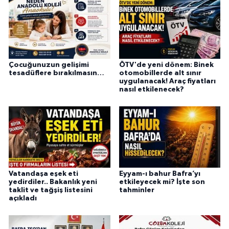
Çocuğunuzun gelişimi
ÖTV'de yeni dönem: Binek
tesadüflere bırakılmasın…
otomobillerde alt sınır
uygulanacak! Araç fiyatları
nasıl etkilenecek?
Vatandaşa eşek eti
Eyyam-ı bahur Bafra’yı
yedirdiler.. Bakanlık yeni
etkileyecek mi? İşte son
taklit ve tağşiş listesini
tahminler
açıkladı