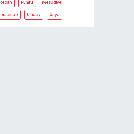
Korgan
Kumru
Mesudiye
Perşembe
Ulubey
Ünye