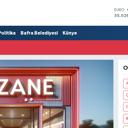
EURO
55,02
STERLİ
64,189
Politika
Bafra Belediyesi
Künye
GRAM 
6574.8
BİST10
13.887
BITCO
64.360
O
DOLA
47,70
Ç
İ