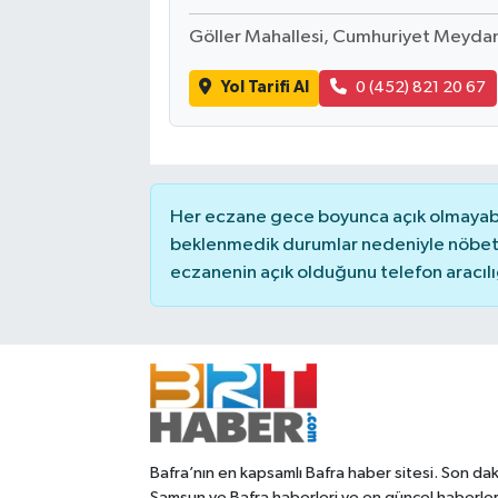
Göller Mahallesi, Cumhuriyet Meyda
Yol Tarifi Al
0 (452) 821 20 67
Her eczane gece boyunca açık olmayabili
beklenmedik durumlar nedeniyle nöbete
eczanenin açık olduğunu telefon aracılığıy
Bafra’nın en kapsamlı Bafra haber sitesi. Son dak
Samsun ve Bafra haberleri ve en güncel haberle