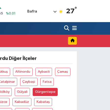
°
27
Bafra
65
%0.01
N
7
%0.02
ALTIN
1
%1.44
0
%64
IN
,53
%-0.76
rdu Diğer İlçeler
R
69
%0.17
Akkuş
Altinordu
Aybasti
Çamaş
atalpinar
Çaybaşi
Fatsa
Gölköy
Gülyali
Gürgentepe
kizce
Kabadüz
Kabataş