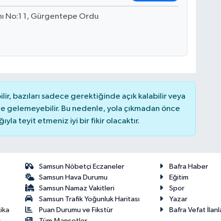
nı No:1 1, Gürgentepe Ordu
r, bazıları sadece gerektiğinde açık kalabilir veya
 gelemeyebilir. Bu nedenle, yola çıkmadan önce
la teyit etmeniz iyi bir fikir olacaktır.
Samsun Nöbetçi Eczaneler
Bafra Haber
Samsun Hava Durumu
Eğitim
Samsun Namaz Vakitleri
Spor
Samsun Trafik Yoğunluk Haritası
Yazar
Puan Durumu ve Fikstür
Bafra Vefat İlanl
ika
Tüm Manşetler
r