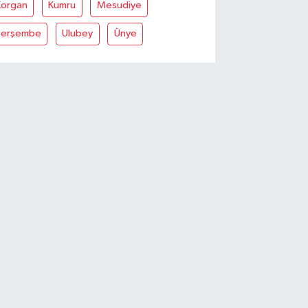
Korgan
Kumru
Mesudiye
Perşembe
Ulubey
Ünye