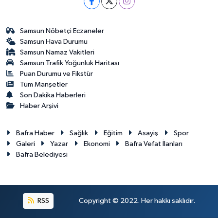
Samsun Nöbetçi Eczaneler
Samsun Hava Durumu
Samsun Namaz Vakitleri
Samsun Trafik Yoğunluk Haritası
Puan Durumu ve Fikstür
Tüm Manşetler
Son Dakika Haberleri
Haber Arşivi
Bafra Haber
Sağlık
Eğitim
Asayiş
Spor
Galeri
Yazar
Ekonomi
Bafra Vefat İlanları
Bafra Belediyesi
RSS
Copyright © 2022. Her hakkı saklıdır.