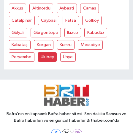
Akkuş
Altinordu
Aybasti
Çamaş
Çatalpinar
Çaybaşi
Fatsa
Gölköy
Gülyali
Gürgentepe
İkizce
Kabadüz
Kabataş
Korgan
Kumru
Mesudiye
Perşembe
Ulubey
Ünye
Bafra’nın en kapsamlı Bafra haber sitesi. Son dakika Samsun ve
Bafra haberleri ve en güncel haberler Brthaber.com’da