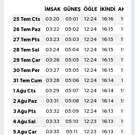
İMSAK
GÜNEŞ
ÖĞLE
İKINDI
AKŞA
25 Tem Cts
03:20
05:01
12:24
16:16
19:37
26 Tem Paz
03:22
05:02
12:24
16:15
19:36
27 Tem Pts
03:23
05:03
12:24
16:15
19:35
28 Tem Sal
03:24
05:04
12:24
16:15
19:34
29 Tem Çar
03:26
05:05
12:24
16:15
19:33
30 Tem Per
03:27
05:05
12:24
16:15
19:32
31 Tem Cum
03:28
05:06
12:24
16:14
19:31
1 Ağu Cts
03:29
05:07
12:24
16:14
19:30
2 Ağu Paz
03:31
05:08
12:24
16:14
19:29
3 Ağu Pts
03:32
05:09
12:24
16:13
19:28
4 Ağu Sal
03:33
05:10
12:23
16:13
19:27
5 Ağu Çar
03:35
05:11
12:23
16:13
19:26