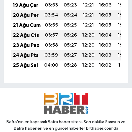
19 Ağu Çar
03:53
05:23
12:21
16:06
19:09
20 Ağu Per
03:54
05:24
12:21
16:05
19:08
21 Ağu Cum
03:55
05:25
12:21
16:05
19:06
22 Ağu Cts
03:57
05:26
12:20
16:04
19:05
23 Ağu Paz
03:58
05:27
12:20
16:03
19:04
24 Ağu Pts
03:59
05:27
12:20
16:03
19:02
25 Ağu Sal
04:00
05:28
12:20
16:02
19:01
Bafra’nın en kapsamlı Bafra haber sitesi. Son dakika Samsun ve
Bafra haberleri ve en güncel haberler Brthaber.com’da