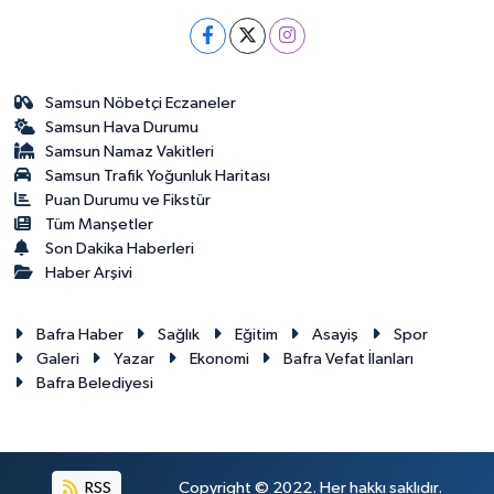
Samsun Nöbetçi Eczaneler
Samsun Hava Durumu
Samsun Namaz Vakitleri
Samsun Trafik Yoğunluk Haritası
Puan Durumu ve Fikstür
Tüm Manşetler
Son Dakika Haberleri
Haber Arşivi
Bafra Haber
Sağlık
Eğitim
Asayiş
Spor
Galeri
Yazar
Ekonomi
Bafra Vefat İlanları
Bafra Belediyesi
RSS
Copyright © 2022. Her hakkı saklıdır.