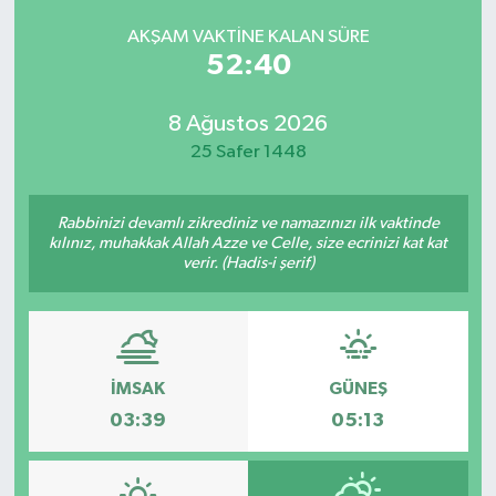
AKŞAM VAKTINE KALAN SÜRE
52:40
8 Ağustos 2026
25 Safer 1448
Rabbinizi devamlı zikrediniz ve namazınızı ilk vaktinde
kılınız, muhakkak Allah Azze ve Celle, size ecrinizi kat kat
verir. (Hadis-i şerif)
İMSAK
GÜNEŞ
03:39
05:13