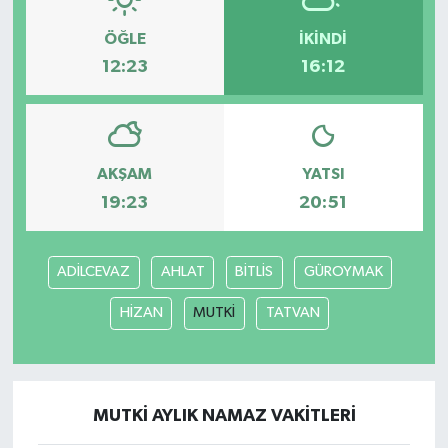
ÖĞLE
İKINDI
12:23
16:12
AKŞAM
YATSI
19:23
20:51
ADİLCEVAZ
AHLAT
BİTLİS
GÜROYMAK
HİZAN
MUTKİ
TATVAN
MUTKİ AYLIK NAMAZ VAKITLERI