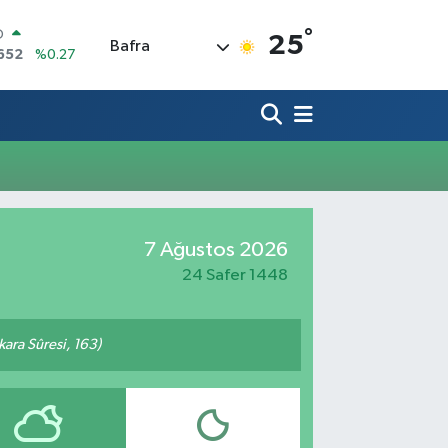
°
O
25
Bafra
652
%0.27
LİN
4046
%0.35
M ALTIN
.49
%2.12
100
73
%-19
COIN
30,04
%1.2
AR
7 Ağustos 2026
7106
%0.17
24 Safer 1448
akara Sûresi, 163)