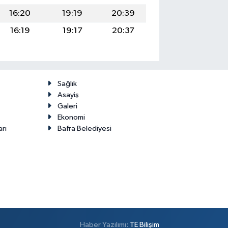
16:20
19:19
20:39
16:19
19:17
20:37
Sağlık
Asayiş
Galeri
Ekonomi
arı
Bafra Belediyesi
Haber Yazılımı:
TE Bilişim