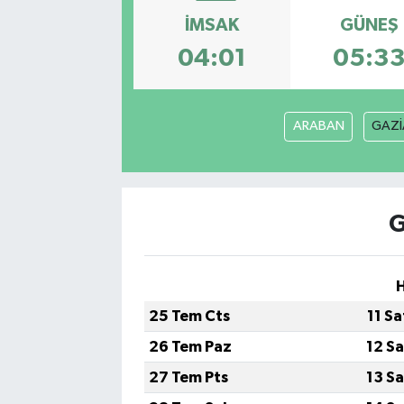
İMSAK
GÜNEŞ
04:01
05:3
ARABAN
GAZİ
G
H
25 Tem Cts
11 S
26 Tem Paz
12 S
27 Tem Pts
13 S