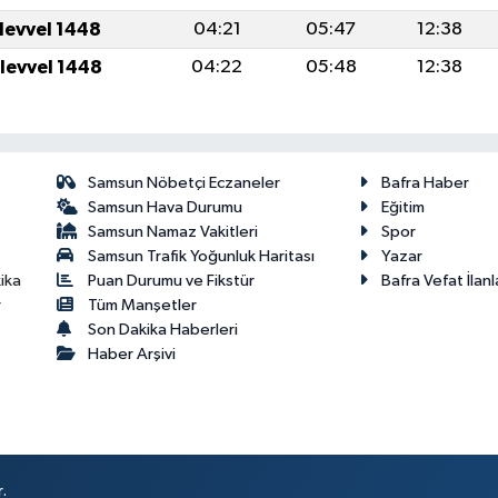
ulevvel 1448
04:21
05:47
12:38
ulevvel 1448
04:22
05:48
12:38
Samsun Nöbetçi Eczaneler
Bafra Haber
Samsun Hava Durumu
Eğitim
Samsun Namaz Vakitleri
Spor
Samsun Trafik Yoğunluk Haritası
Yazar
Puan Durumu ve Fikstür
Bafra Vefat İlanl
ika
Tüm Manşetler
r
Son Dakika Haberleri
Haber Arşivi
.