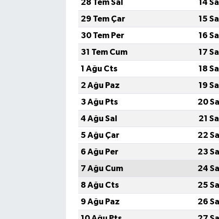
28 Tem Sal
14 S
29 Tem Çar
15 S
30 Tem Per
16 S
31 Tem Cum
17 S
1 Ağu Cts
18 S
2 Ağu Paz
19 S
3 Ağu Pts
20 Sa
4 Ağu Sal
21 S
5 Ağu Çar
22 Sa
6 Ağu Per
23 Sa
7 Ağu Cum
24 Sa
8 Ağu Cts
25 Sa
9 Ağu Paz
26 Sa
10 Ağu Pts
27 Sa