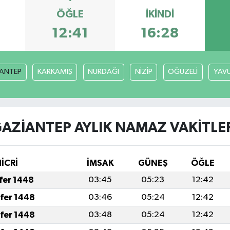
ÖĞLE
İKINDI
3
12:41
16:28
ANTEP
KARKAMIŞ
NURDAĞI
NİZİP
OĞUZELİ
YAVU
AZİANTEP AYLIK NAMAZ VAKITLE
İCRİ
İMSAK
GÜNEŞ
ÖĞLE
afer 1448
03:45
05:23
12:42
afer 1448
03:46
05:24
12:42
afer 1448
03:48
05:24
12:42