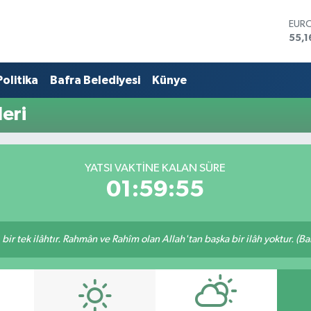
EUR
55,1
STER
64,
Politika
Bafra Belediyesi
Künye
GRA
6618
BİST
eri
13.7
BIT
65.1
DOL
YATSI VAKTINE KALAN SÜRE
47,
01:59:55
, bir tek ilâhtır. Rahmân ve Rahîm olan Allah'tan başka bir ilâh yoktur. (B