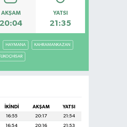
AKŞAM
YATSI
20:04
21:35
HAYMANA
KAHRAMANKAZAN
FLİKOÇHİSAR
İKINDI
AKŞAM
YATSI
16:55
20:17
21:54
16:54
20:16
21:53