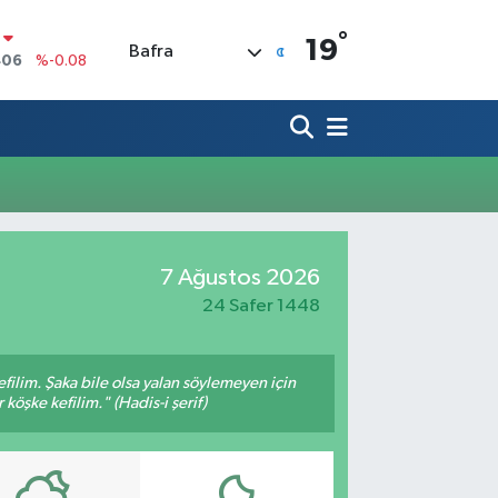
°
19
Bafra
406
%-0.08
İN
43
%0
 ALTIN
40
%0.45
00
9
%70
IN
5,61
%-0.63
R
7 Ağustos 2026
704
%0
24 Safer 1448
filim. Şaka bile olsa yalan söylemeyen için
köşke kefilim." (Hadis-i şerif)