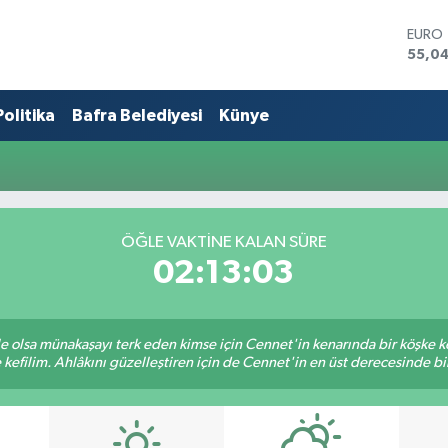
EURO
55,0
STERL
64,21
Politika
Bafra Belediyesi
Künye
GRAM
6510.
BİST1
13.79
BITCO
64.22
DOLA
ÖĞLE VAKTINE KALAN SÜRE
47,6
02:13:03
ile olsa münakaşayı terk eden kimse için Cennet'in kenarında bir köşke ke
kefilim. Ahlâkını güzelleştiren için de Cennet'in en üst derecesinde bir 