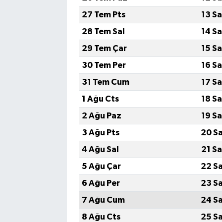
27 Tem Pts
13 S
28 Tem Sal
14 S
29 Tem Çar
15 S
30 Tem Per
16 S
31 Tem Cum
17 S
1 Ağu Cts
18 S
2 Ağu Paz
19 S
3 Ağu Pts
20 S
4 Ağu Sal
21 S
5 Ağu Çar
22 S
6 Ağu Per
23 S
7 Ağu Cum
24 S
8 Ağu Cts
25 S