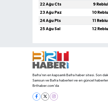
22 Ağu Cts
9 Rebiu
23 Ağu Paz
10 Rebi
24 Ağu Pts
11 Rebi
25 Ağu Sal
12 Rebi
Bafra’nın en kapsamlı Bafra haber sitesi. Son dak
Samsun ve Bafra haberleri ve en güncel haberle
Brthaber.com’da