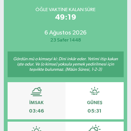
ÖĞLE VAKTINE KALAN SÜRE
49:19
6 Ağustos 2026
23 Safer 1448
Gördün mü o kimseyi ki: Dini inkâr eder. Yetimi itip kakan
işte odur. Ve (o kimse) yoksula yemek yedirilmesi için
teşvikte bulunmaz. (Mâûn Sûresi, 1-2-3)
İMSAK
GÜNEŞ
03:46
05:31