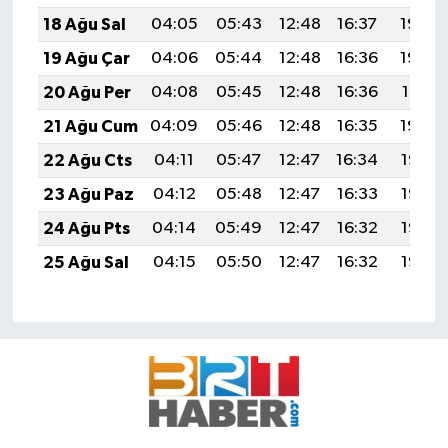
18 Ağu Sal
04:05
05:43
12:48
16:37
19:44
19 Ağu Çar
04:06
05:44
12:48
16:36
19:42
20 Ağu Per
04:08
05:45
12:48
16:36
19:41
21 Ağu Cum
04:09
05:46
12:48
16:35
19:39
22 Ağu Cts
04:11
05:47
12:47
16:34
19:38
23 Ağu Paz
04:12
05:48
12:47
16:33
19:36
24 Ağu Pts
04:14
05:49
12:47
16:32
19:35
25 Ağu Sal
04:15
05:50
12:47
16:32
19:33