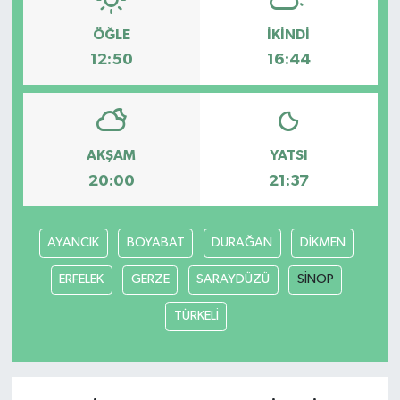
ÖĞLE
İKINDI
12:50
16:44
AKŞAM
YATSI
20:00
21:37
AYANCIK
BOYABAT
DURAĞAN
DİKMEN
ERFELEK
GERZE
SARAYDÜZÜ
SİNOP
TÜRKELİ