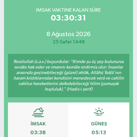
İMSAK VAKTINE KALAN SÜRE
03:30:31
8 Ağustos 2026
25 Safer 1448
Resûlullah (s.a.v.) buyurdular: "Kimde şu üç şey bulunursa
sevâbı hak eder ve imanını kemâle erdirmiş olur: İnsanlar
arasında geçinebileceği (güzel) ahlâk, Allâhü Teâlâ'nın
haram kıldıklarından kendisini menedecek verâ ve cahilin
cahilce hareketlerini defedebileceği hilim (yumuşak
huyluluk)." (Hadis-i şerif)
İMSAK
GÜNEŞ
03:38
05:13