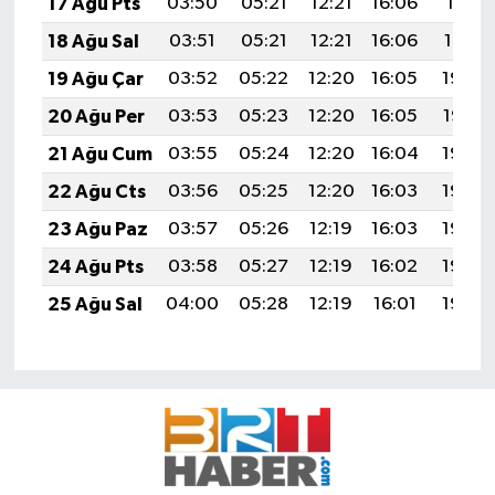
17 Ağu Pts
03:50
05:21
12:21
16:06
19:11
18 Ağu Sal
03:51
05:21
12:21
16:06
19:10
19 Ağu Çar
03:52
05:22
12:20
16:05
19:08
20 Ağu Per
03:53
05:23
12:20
16:05
19:07
21 Ağu Cum
03:55
05:24
12:20
16:04
19:06
22 Ağu Cts
03:56
05:25
12:20
16:03
19:04
23 Ağu Paz
03:57
05:26
12:19
16:03
19:03
24 Ağu Pts
03:58
05:27
12:19
16:02
19:02
25 Ağu Sal
04:00
05:28
12:19
16:01
19:00