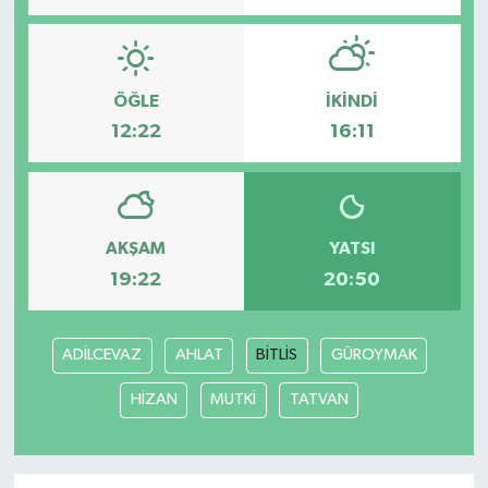
ÖĞLE
İKINDI
12:22
16:11
AKŞAM
YATSI
19:22
20:50
ADİLCEVAZ
AHLAT
BİTLİS
GÜROYMAK
HİZAN
MUTKİ
TATVAN