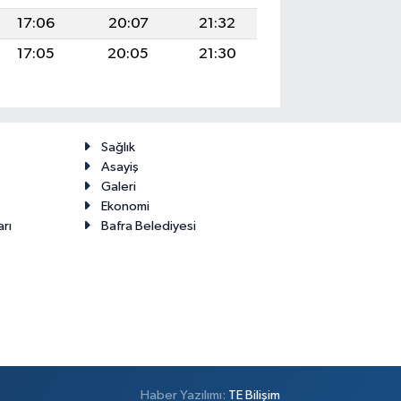
17:06
20:07
21:32
17:05
20:05
21:30
Sağlık
Asayiş
Galeri
Ekonomi
arı
Bafra Belediyesi
Haber Yazılımı:
TE Bilişim