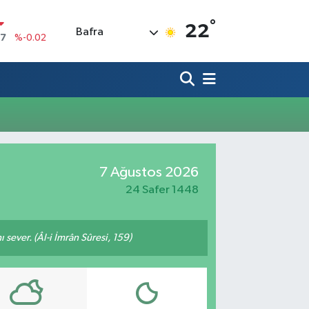
°
22
Bafra
17
%-0.02
N
63
%0.07
ALTIN
1
%1.44
00
%70
IN
,61
%-0.63
R
7 Ağustos 2026
3
%0.16
24 Safer 1448
 sever. (Âl-i İmrân Sûresi, 159)