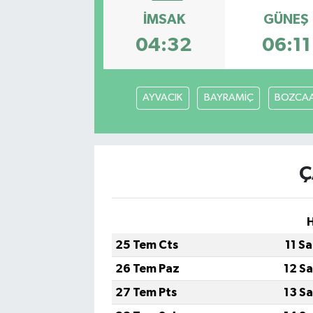
İMSAK
GÜNEŞ
04:32
06:11
AYVACIK
BAYRAMİÇ
BOZCA
Ç
25 Tem Cts
11 S
26 Tem Paz
12 S
27 Tem Pts
13 S