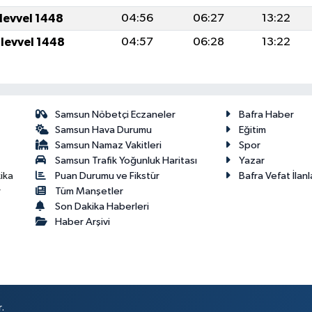
ulevvel 1448
04:56
06:27
13:22
ulevvel 1448
04:57
06:28
13:22
Samsun Nöbetçi Eczaneler
Bafra Haber
Samsun Hava Durumu
Eğitim
Samsun Namaz Vakitleri
Spor
Samsun Trafik Yoğunluk Haritası
Yazar
Puan Durumu ve Fikstür
Bafra Vefat İlanl
ika
Tüm Manşetler
r
Son Dakika Haberleri
Haber Arşivi
.