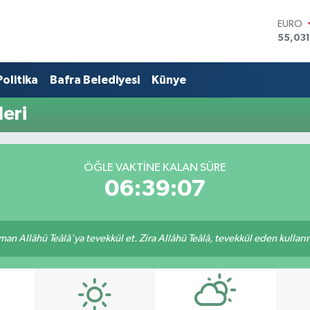
EURO
55,03
STERLİ
64,24
Politika
Bafra Belediyesi
Künye
GRAM 
6574.8
BİST1
eri
13.799
BITCO
64.225
DOLA
ÖĞLE VAKTINE KALAN SÜRE
47,714
06:39:07
an Allâhü Teâlâ'ya tevekkül et. Zira Allâhü Teâlâ, tevekkül eden kullarını