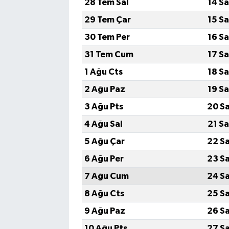
28 Tem Sal
14 S
29 Tem Çar
15 S
30 Tem Per
16 S
31 Tem Cum
17 S
1 Ağu Cts
18 S
2 Ağu Paz
19 S
3 Ağu Pts
20 S
4 Ağu Sal
21 S
5 Ağu Çar
22 S
6 Ağu Per
23 S
7 Ağu Cum
24 S
8 Ağu Cts
25 S
9 Ağu Paz
26 S
10 Ağu Pts
27 S