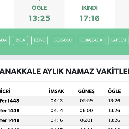
ÖĞLE
İKINDI
13:25
17:16
ADA
BİGA
EZİNE
GELİBOLU
GÖKÇEADA
LAPSEKİ
ANAKKALE AYLIK NAMAZ VAKITLE
HİCRİ
İMSAK
GÜNEŞ
ÖĞLE
afer 1448
04:13
05:59
13:26
afer 1448
04:14
06:00
13:26
afer 1448
04:16
06:01
13:26