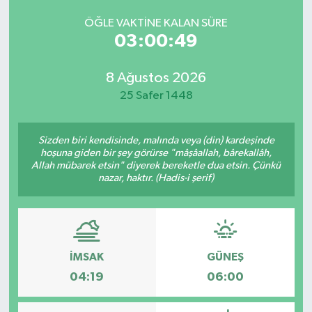
ÖĞLE VAKTINE KALAN SÜRE
03:00:49
8 Ağustos 2026
25 Safer 1448
Sizden biri kendisinde, malında veya (din) kardeşinde
hoşuna giden bir şey görürse "mâşâallah, bârekallâh,
Allah mübarek etsin" diyerek bereketle dua etsin. Çünkü
nazar, haktır. (Hadis-i şerif)
İMSAK
GÜNEŞ
04:19
06:00