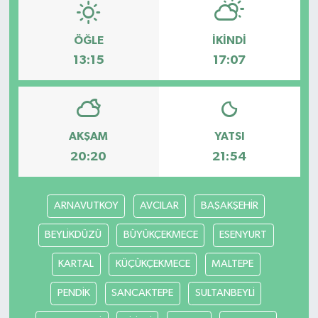
ÖĞLE
İKINDI
13:15
17:07
AKŞAM
YATSI
20:20
21:54
ARNAVUTKOY
AVCILAR
BAŞAKŞEHİR
BEYLİKDÜZÜ
BÜYÜKÇEKMECE
ESENYURT
KARTAL
KÜÇÜKÇEKMECE
MALTEPE
PENDİK
SANCAKTEPE
SULTANBEYLİ