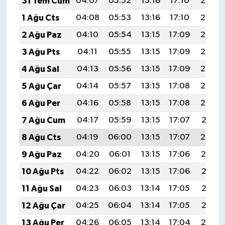
31 Tem Cum
04:07
05:52
13:16
17:10
20:29
1 Ağu Cts
04:08
05:53
13:16
17:10
20:28
2 Ağu Paz
04:10
05:54
13:15
17:09
20:27
3 Ağu Pts
04:11
05:55
13:15
17:09
20:26
4 Ağu Sal
04:13
05:56
13:15
17:09
20:25
5 Ağu Çar
04:14
05:57
13:15
17:08
20:24
6 Ağu Per
04:16
05:58
13:15
17:08
20:23
7 Ağu Cum
04:17
05:59
13:15
17:07
20:21
8 Ağu Cts
04:19
06:00
13:15
17:07
20:20
9 Ağu Paz
04:20
06:01
13:15
17:06
20:19
10 Ağu Pts
04:22
06:02
13:15
17:06
20:18
11 Ağu Sal
04:23
06:03
13:14
17:05
20:16
12 Ağu Çar
04:25
06:04
13:14
17:05
20:15
13 Ağu Per
04:26
06:05
13:14
17:04
20:14