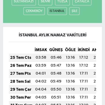
SULTANGAZİ
SİLİVRİ
TUZLA
ÇATALCA
ÇEKMEKÖY
İSTANBUL
ŞİLE
İSTANBUL AYLIK NAMAZ VAKITLERI
İMSAK
GÜNEŞ
ÖĞLE
İKINDI
AKŞA
25 Tem Cts
03:58
05:46
13:16
17:12
20:35
26 Tem Paz
03:59
05:47
13:16
17:12
20:34
27 Tem Pts
04:01
05:48
13:16
17:11
20:33
28 Tem Sal
04:02
05:49
13:16
17:11
20:32
29 Tem Çar
04:04
05:50
13:16
17:11
20:31
30 Tem Per
04:05
05:51
13:16
17:11
20:30