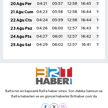
20 Ağu Per
04:21
05:57
12:58
16:45
19:50
21 Ağu Cum
04:23
05:58
12:58
16:44
19:48
22 Ağu Cts
04:24
05:59
12:58
16:44
19:47
23 Ağu Paz
04:26
06:00
12:57
16:43
19:45
24 Ağu Pts
04:27
06:01
12:57
16:42
19:43
25 Ağu Sal
04:29
06:02
12:57
16:41
19:42
Bafra’nın en kapsamlı Bafra haber sitesi. Son dakika Samsun ve
Bafra haberleri ve en güncel haberler Brthaber.com’da