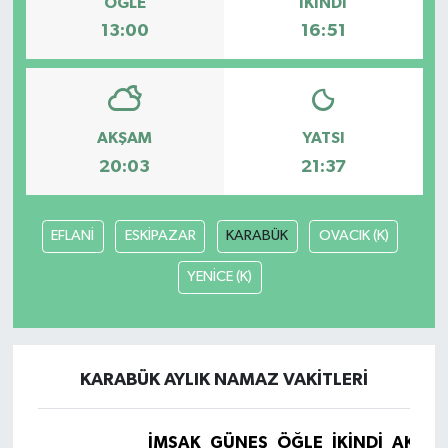
ÖĞLE
İKINDI
13:00
16:51
AKŞAM
YATSI
20:03
21:37
EFLANİ
ESKİPAZAR
KARABÜK
OVACIK (K)
YENİCE (K)
KARABÜK AYLIK NAMAZ VAKITLERI
İMSAK
GÜNEŞ
ÖĞLE
İKINDI
AKŞA