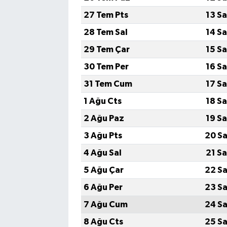
27 Tem Pts
13 S
28 Tem Sal
14 S
29 Tem Çar
15 S
30 Tem Per
16 S
31 Tem Cum
17 S
1 Ağu Cts
18 S
2 Ağu Paz
19 S
3 Ağu Pts
20 Sa
4 Ağu Sal
21 S
5 Ağu Çar
22 Sa
6 Ağu Per
23 Sa
7 Ağu Cum
24 Sa
8 Ağu Cts
25 Sa