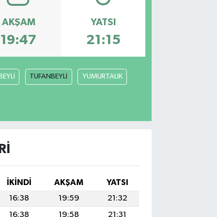
AKŞAM
YATSI
19:47
21:15
BEYLİ
TUFANBEYLİ
YUMURTALIK
RI
İKINDI
AKŞAM
YATSI
16:38
19:59
21:32
16:38
19:58
21:31