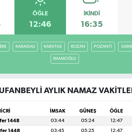
ÖĞLE
İKINDI
6
12:46
16:35
FEKE
KARAISALI
KARATAŞ
KOZAN
POZANTI
SAİM
İMAMOĞLU
UFANBEYLİ AYLIK NAMAZ VAKITLE
İCRİ
İMSAK
GÜNEŞ
ÖĞLE
afer 1448
03:44
05:24
12:47
afer 1448
03:45
05:25
12:47