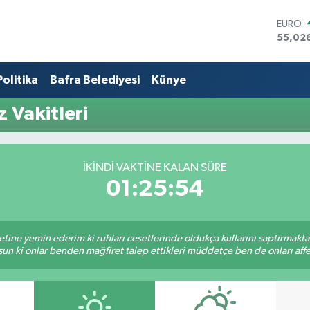
EURO
55,02
STERLİ
64,189
Politika
Bafra Belediyesi
Künye
GRAM 
6574.8
BİST10
 Vakitleri
13.887
BITCO
64.360
DOLA
İKINDI VAKTINE KALAN SÜRE
47,70
01:25:54
tine yemin ederim ki ruhları cesetlerinde oldukça kullarını saptırmakt
un ki onlar benden mağfiret talep ettikleri müddetçe ben de onları af