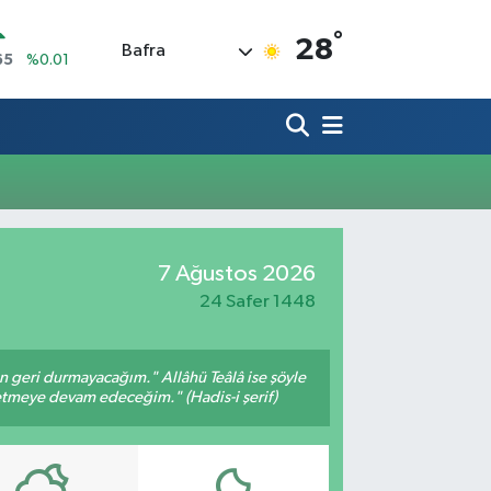
°
28
Bafra
65
%0.01
N
7
%0.02
ALTIN
1
%1.44
0
%64
IN
,53
%-0.76
R
7 Ağustos 2026
69
%0.17
24 Safer 1448
an geri durmayacağım." Allâhü Teâlâ ise şöyle
fetmeye devam edeceğim." (Hadis-i şerif)