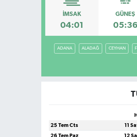
İMSAK
GÜNEŞ
04:01
05:3
ADANA
ALADAĞ
CEYHAN
T
H
25 Tem Cts
11 S
26 Tem Paz
12 S