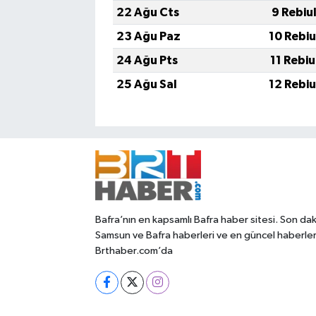
22 Ağu Cts
9 Rebiu
23 Ağu Paz
10 Rebi
24 Ağu Pts
11 Rebi
25 Ağu Sal
12 Rebi
Bafra’nın en kapsamlı Bafra haber sitesi. Son dak
Samsun ve Bafra haberleri ve en güncel haberle
Brthaber.com’da