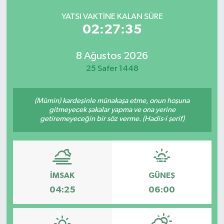
YATSI VAKTINE KALAN SÜRE
02:27:35
8 Ağustos 2026
25 Safer 1448
(Mümin) kardeşinle münakaşa etme, onun hoşuna
gitmeyecek şakalar yapma ve ona yerine
getiremeyeceğin bir söz verme. (Hadis-i şerif)
İMSAK
GÜNEŞ
04:25
06:00