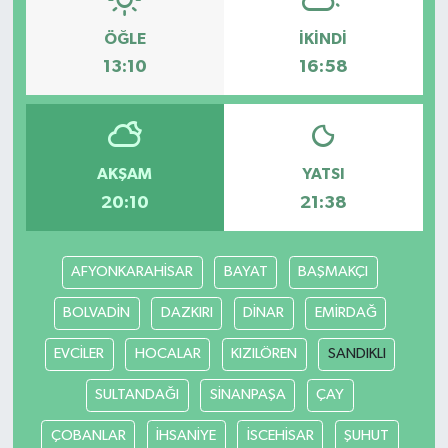
ÖĞLE
İKINDI
13:10
16:58
AKŞAM
YATSI
20:10
21:38
AFYONKARAHİSAR
BAYAT
BAŞMAKÇI
BOLVADİN
DAZKIRI
DİNAR
EMİRDAĞ
EVCİLER
HOCALAR
KIZILÖREN
SANDIKLI
SULTANDAĞI
SİNANPAŞA
ÇAY
ÇOBANLAR
İHSANİYE
İSCEHİSAR
ŞUHUT