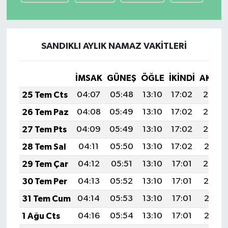
SANDIKLI AYLIK NAMAZ VAKITLERI
İMSAK
GÜNEŞ
ÖĞLE
İKINDI
AKŞA
25 Tem Cts
04:07
05:48
13:10
17:02
20:23
26 Tem Paz
04:08
05:49
13:10
17:02
20:22
27 Tem Pts
04:09
05:49
13:10
17:02
20:22
28 Tem Sal
04:11
05:50
13:10
17:02
20:21
29 Tem Çar
04:12
05:51
13:10
17:01
20:20
30 Tem Per
04:13
05:52
13:10
17:01
20:19
31 Tem Cum
04:14
05:53
13:10
17:01
20:18
1 Ağu Cts
04:16
05:54
13:10
17:01
20:17