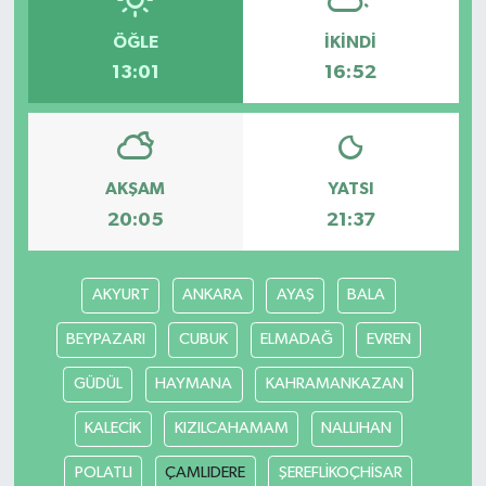
ÖĞLE
İKINDI
13:01
16:52
AKŞAM
YATSI
20:05
21:37
AKYURT
ANKARA
AYAŞ
BALA
BEYPAZARI
CUBUK
ELMADAĞ
EVREN
GÜDÜL
HAYMANA
KAHRAMANKAZAN
KALECİK
KIZILCAHAMAM
NALLIHAN
POLATLI
ÇAMLIDERE
ŞEREFLİKOÇHİSAR