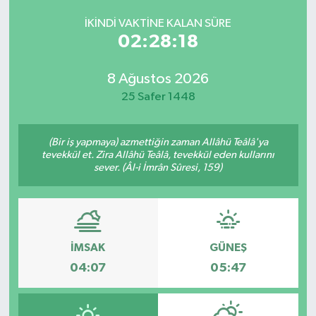
İKINDI VAKTINE KALAN SÜRE
02:28:18
8 Ağustos 2026
25 Safer 1448
(Bir iş yapmaya) azmettiğin zaman Allâhü Teâlâ'ya
tevekkül et. Zira Allâhü Teâlâ, tevekkül eden kullarını
sever. (Âl-i İmrân Sûresi, 159)
İMSAK
GÜNEŞ
04:07
05:47