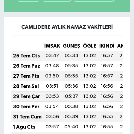
ÇAMLIDERE AYLIK NAMAZ VAKITLERI
İMSAK
GÜNEŞ
ÖĞLE
İKINDI
AKŞA
25 Tem Cts
03:47
05:34
13:02
16:57
20:20
26 Tem Paz
03:48
05:35
13:02
16:57
20:19
27 Tem Pts
03:50
05:35
13:02
16:57
20:18
28 Tem Sal
03:51
05:36
13:02
16:56
20:17
29 Tem Çar
03:53
05:37
13:02
16:56
20:16
30 Tem Per
03:54
05:38
13:02
16:56
20:15
31 Tem Cum
03:56
05:39
13:02
16:55
20:14
1 Ağu Cts
03:57
05:40
13:02
16:55
20:13