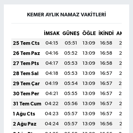
KEMER AYLIK NAMAZ VAKITLERI
İMSAK
GÜNEŞ
ÖĞLE
İKINDI
AKŞA
25 Tem Cts
04:15
05:51
13:09
16:58
20:18
26 Tem Paz
04:16
05:52
13:09
16:58
20:17
27 Tem Pts
04:17
05:53
13:09
16:58
20:16
28 Tem Sal
04:18
05:53
13:09
16:57
20:15
29 Tem Çar
04:19
05:54
13:09
16:57
20:14
30 Tem Per
04:21
05:55
13:09
16:57
20:14
31 Tem Cum
04:22
05:56
13:09
16:57
20:13
1 Ağu Cts
04:23
05:57
13:09
16:57
20:12
2 Ağu Paz
04:24
05:57
13:09
16:56
20:11