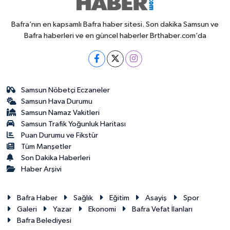
Bafra’nın en kapsamlı Bafra haber sitesi. Son dakika Samsun ve
Bafra haberleri ve en güncel haberler Brthaber.com’da
Samsun Nöbetçi Eczaneler
Samsun Hava Durumu
Samsun Namaz Vakitleri
Samsun Trafik Yoğunluk Haritası
Puan Durumu ve Fikstür
Tüm Manşetler
Son Dakika Haberleri
Haber Arşivi
Bafra Haber
Sağlık
Eğitim
Asayiş
Spor
Galeri
Yazar
Ekonomi
Bafra Vefat İlanları
Bafra Belediyesi