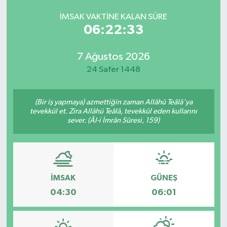
İMSAK VAKTINE KALAN SÜRE
06:22:33
7 Ağustos 2026
24 Safer 1448
(Bir iş yapmaya) azmettiğin zaman Allâhü Teâlâ'ya
tevekkül et. Zira Allâhü Teâlâ, tevekkül eden kullarını
sever. (Âl-i İmrân Sûresi, 159)
İMSAK
GÜNEŞ
04:30
06:01