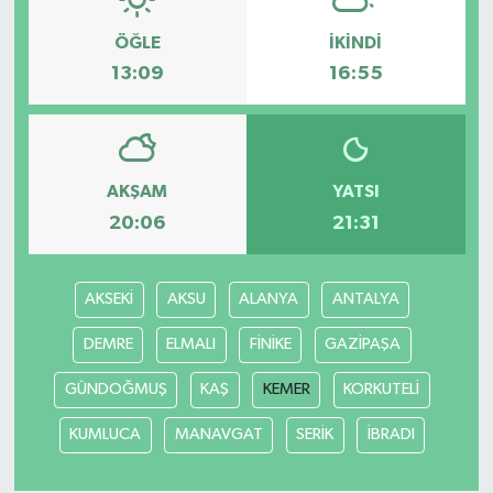
ÖĞLE
İKINDI
13:09
16:55
AKŞAM
YATSI
20:06
21:31
AKSEKİ
AKSU
ALANYA
ANTALYA
DEMRE
ELMALI
FİNİKE
GAZİPAŞA
GÜNDOĞMUŞ
KAŞ
KEMER
KORKUTELİ
KUMLUCA
MANAVGAT
SERİK
İBRADI