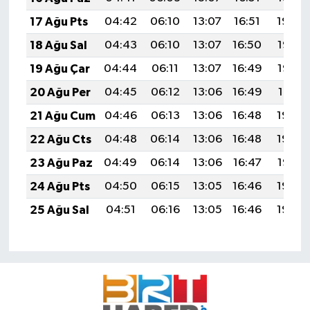
17 Ağu Pts
04:42
06:10
13:07
16:51
19:54
18 Ağu Sal
04:43
06:10
13:07
16:50
19:53
19 Ağu Çar
04:44
06:11
13:07
16:49
19:52
20 Ağu Per
04:45
06:12
13:06
16:49
19:51
21 Ağu Cum
04:46
06:13
13:06
16:48
19:49
22 Ağu Cts
04:48
06:14
13:06
16:48
19:48
23 Ağu Paz
04:49
06:14
13:06
16:47
19:47
24 Ağu Pts
04:50
06:15
13:05
16:46
19:45
25 Ağu Sal
04:51
06:16
13:05
16:46
19:44