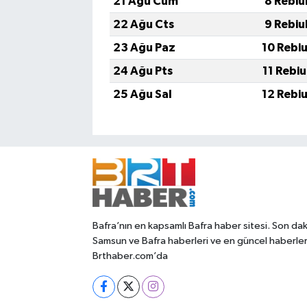
21 Ağu Cum
8 Rebiu
22 Ağu Cts
9 Rebiu
23 Ağu Paz
10 Rebi
24 Ağu Pts
11 Rebi
25 Ağu Sal
12 Rebi
Bafra’nın en kapsamlı Bafra haber sitesi. Son dak
Samsun ve Bafra haberleri ve en güncel haberle
Brthaber.com’da