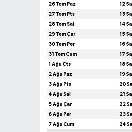
26 Tem Paz
12 S
27 Tem Pts
13 S
28 Tem Sal
14 S
29 Tem Çar
15 S
30 Tem Per
16 S
31 Tem Cum
17 S
1 Ağu Cts
18 S
2 Ağu Paz
19 S
3 Ağu Pts
20 S
4 Ağu Sal
21 S
5 Ağu Çar
22 S
6 Ağu Per
23 S
7 Ağu Cum
24 S