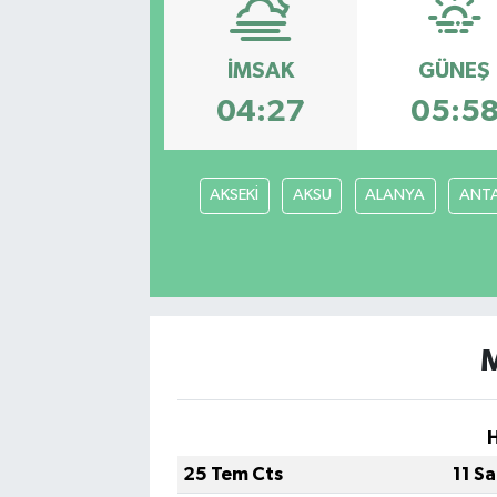
İMSAK
GÜNEŞ
04:27
05:5
AKSEKİ
AKSU
ALANYA
ANT
25 Tem Cts
11 S