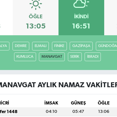
ÖĞLE
İKINDI
8
13:05
16:51
ALYA
DEMRE
ELMALI
FİNİKE
GAZİPAŞA
GÜNDOĞ
KUMLUCA
MANAVGAT
SERİK
İBRADI
MANAVGAT AYLIK NAMAZ VAKITLER
HİCRİ
İMSAK
GÜNEŞ
ÖĞLE
afer 1448
04:10
05:47
13:06