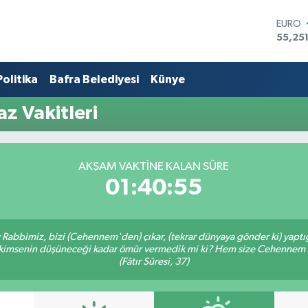
EURO
55,25
STERL
64,481
Politika
Bafra Belediyesi
Künye
GRAM 
6660.
BİST1
 Vakitleri
13.779
BITCO
64.94
DOLA
AKŞAM VAKTINE KALAN SÜRE
47,74
01:40:55
Ey Rabbimiz, bizi (Cehennem'den) çıkar, (tekrar dünyaya gönder ki) yapt
bir kimsenin düşüneceği kadar ömür vermedik mi ki? Hem size Cehennem
(Fâtır Sûresi, 37)