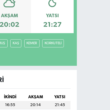
AKŞAM
YATSI
20:02
21:27
MUŞ
KAŞ
KEMER
KORKUTELİ
I
İKINDI
AKŞAM
YATSI
16:55
20:14
21:45