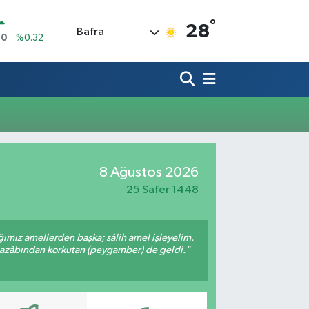
°
28
Bafra
10
%0.32
İN
1
%0.38
ALTIN
55
%0.03
00
%-14
IN
4,08
%-0.18
R
8 Ağustos 2026
36
%0.18
25 Safer 1448
ığımız amellerden başka; sâlih amel işleyelim.
 azâbından korkutan (peygamber) de geldi."