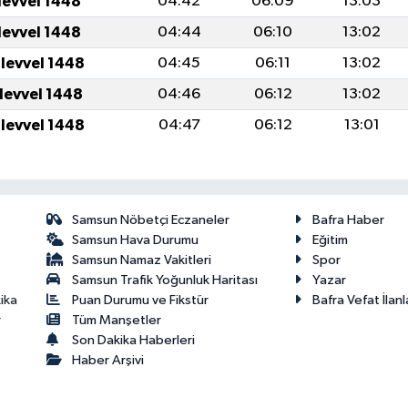
levvel 1448
04:42
06:09
13:03
levvel 1448
04:44
06:10
13:02
ulevvel 1448
04:45
06:11
13:02
ulevvel 1448
04:46
06:12
13:02
ulevvel 1448
04:47
06:12
13:01
Samsun Nöbetçi Eczaneler
Bafra Haber
Samsun Hava Durumu
Eğitim
Samsun Namaz Vakitleri
Spor
Samsun Trafik Yoğunluk Haritası
Yazar
Puan Durumu ve Fikstür
Bafra Vefat İlanl
ika
Tüm Manşetler
r
Son Dakika Haberleri
Haber Arşivi