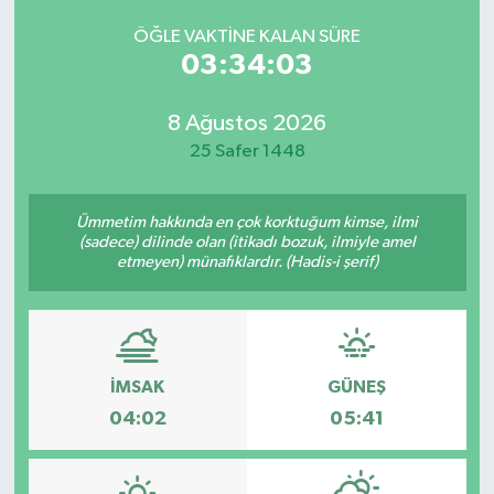
ÖĞLE VAKTINE KALAN SÜRE
03:34:03
8 Ağustos 2026
25 Safer 1448
Ümmetim hakkında en çok korktuğum kimse, ilmi
(sadece) dilinde olan (itikadı bozuk, ilmiyle amel
etmeyen) münafıklardır. (Hadis-i şerif)
İMSAK
GÜNEŞ
04:02
05:41