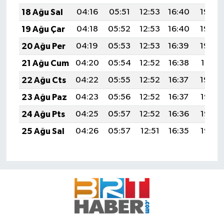
18 Ağu Sal
04:16
05:51
12:53
16:40
19:45
19 Ağu Çar
04:18
05:52
12:53
16:40
19:44
20 Ağu Per
04:19
05:53
12:53
16:39
19:43
21 Ağu Cum
04:20
05:54
12:52
16:38
19:41
22 Ağu Cts
04:22
05:55
12:52
16:37
19:40
23 Ağu Paz
04:23
05:56
12:52
16:37
19:38
24 Ağu Pts
04:25
05:57
12:52
16:36
19:37
25 Ağu Sal
04:26
05:57
12:51
16:35
19:35