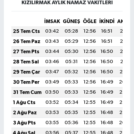
KIZILIRMAK AYLIK NAMAZ VAKITLERI
İMSAK
GÜNEŞ
ÖĞLE
İKINDI
AKŞA
25 Tem Cts
03:42
05:28
12:56
16:51
20:13
26 Tem Paz
03:43
05:29
12:56
16:51
20:12
27 Tem Pts
03:44
05:30
12:56
16:50
20:12
28 Tem Sal
03:46
05:31
12:56
16:50
20:11
29 Tem Çar
03:47
05:32
12:56
16:50
20:10
30 Tem Per
03:49
05:33
12:56
16:49
20:09
31 Tem Cum
03:50
05:33
12:56
16:49
20:08
1 Ağu Cts
03:52
05:34
12:55
16:49
20:07
2 Ağu Paz
03:53
05:35
12:55
16:48
20:06
3 Ağu Pts
03:55
05:36
12:55
16:48
20:04
4 Ağu Sal
03:56
05:37
12:55
16:48
20:03