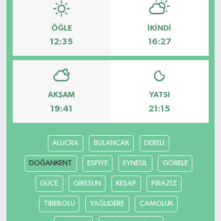
ÖĞLE
İKINDI
12:35
16:27
AKŞAM
YATSI
19:41
21:15
ALUCRA
BULANCAK
DERELİ
DOĞANKENT
ESPİYE
EYNESİL
GÖRELE
GÜCE
GİRESUN
KEŞAP
PİRAZİZ
TİREBOLU
YAĞLIDERE
ÇAMOLUK