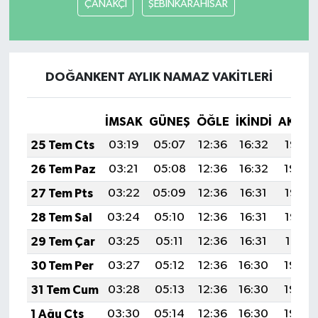
ÇANAKÇI
ŞEBİNKARAHİSAR
DOĞANKENT AYLIK NAMAZ VAKITLERI
İMSAK
GÜNEŞ
ÖĞLE
İKINDI
AKŞA
25 Tem Cts
03:19
05:07
12:36
16:32
19:55
26 Tem Paz
03:21
05:08
12:36
16:32
19:54
27 Tem Pts
03:22
05:09
12:36
16:31
19:53
28 Tem Sal
03:24
05:10
12:36
16:31
19:52
29 Tem Çar
03:25
05:11
12:36
16:31
19:51
30 Tem Per
03:27
05:12
12:36
16:30
19:50
31 Tem Cum
03:28
05:13
12:36
16:30
19:49
1 Ağu Cts
03:30
05:14
12:36
16:30
19:48