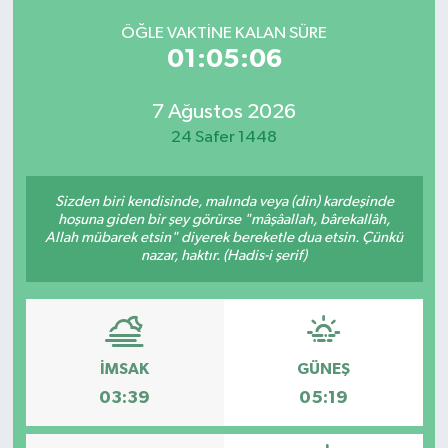
ÖĞLE VAKTINE KALAN SÜRE
01:05:06
7 Ağustos 2026
24 Safer 1448
Sizden biri kendisinde, malında veya (din) kardeşinde
hoşuna giden bir şey görürse "mâşâallah, bârekallâh,
Allah mübarek etsin" diyerek bereketle dua etsin. Çünkü
nazar, haktır. (Hadis-i şerif)
İMSAK
GÜNEŞ
03:39
05:19